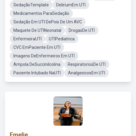
SedaçãoTemplate
DeliriumEm UTI
Medicamentos ParaSedação
Sedação Em UTI DePois De Um AVC
Maquete De UTINeonatal
DrogasDe UTI
EnfermeiraUTI
UTIPediatrica
CVC EmPaciente Em UTI
Imagens DeEnfermeiros Em UTI
Ampola DeSuccinilcolina
RespiratoriosDe UTI
Paciente Intubado NaUTI
AnalgesicosEm UTI
Emelie