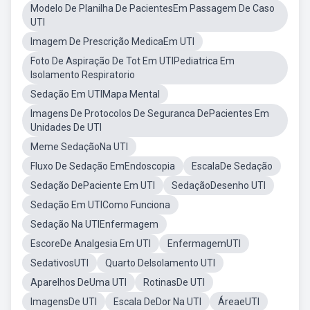
Modelo De Planilha De PacientesEm Passagem De Caso
UTI
Imagem De Prescrição MedicaEm UTI
Foto De Aspiração De Tot Em UTIPediatrica Em
Isolamento Respiratorio
Sedação Em UTIMapa Mental
Imagens De Protocolos De Seguranca DePacientes Em
Unidades De UTI
Meme SedaçãoNa UTI
Fluxo De Sedação EmEndoscopia
EscalaDe Sedação
Sedação DePaciente Em UTI
SedaçãoDesenho UTI
Sedação Em UTIComo Funciona
Sedação Na UTIEnfermagem
EscoreDe Analgesia Em UTI
EnfermagemUTI
SedativosUTI
Quarto DeIsolamento UTI
Aparelhos DeUma UTI
RotinasDe UTI
ImagensDe UTI
Escala DeDor Na UTI
ÁreaeUTI