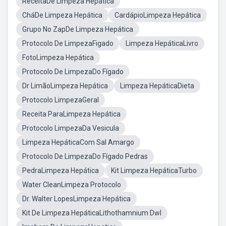
ReceitaDe Limpeza Hepática
CháDe Limpeza Hepática
CardápioLimpeza Hepática
Grupo No ZapDe Limpeza Hepática
Protocolo De LimpezaFigado
Limpeza HepáticaLivro
FotoLimpeza Hepática
Protocolo De LimpezaDo Fígado
Dr LimãoLimpeza Hepática
Limpeza HepáticaDieta
Protocolo LimpezaGeral
Receita ParaLimpeza Hepática
Protocolo LimpezaDa Vesicula
Limpeza HepáticaCom Sal Amargo
Protocolo De LimpezaDo Fígado Pedras
PedraLimpeza Hepática
Kit Limpeza HepáticaTurbo
Water CleanLimpeza Protocolo
Dr. Walter LopesLimpeza Hepática
Kit De Limpeza HepáticaLithothamnium Dwl