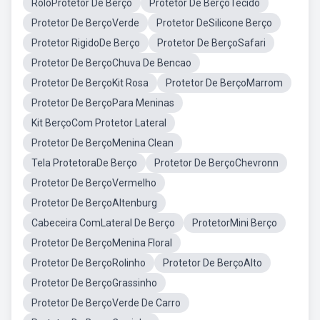
RoloProtetor De Berço
Protetor De BerçoTecido
Protetor De BerçoVerde
Protetor DeSilicone Berço
Protetor RigidoDe Berço
Protetor De BerçoSafari
Protetor De BerçoChuva De Bencao
Protetor De BerçoKit Rosa
Protetor De BerçoMarrom
Protetor De BerçoPara Meninas
Kit BerçoCom Protetor Lateral
Protetor De BerçoMenina Clean
Tela ProtetoraDe Berço
Protetor De BerçoChevronn
Protetor De BerçoVermelho
Protetor De BerçoAltenburg
Cabeceira ComLateral De Berço
ProtetorMini Berço
Protetor De BerçoMenina Floral
Protetor De BerçoRolinho
Protetor De BerçoAlto
Protetor De BerçoGrassinho
Protetor De BerçoVerde De Carro