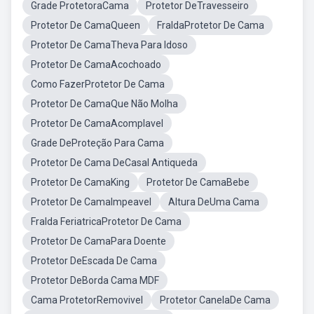
Grade ProtetoraCama
Protetor DeTravesseiro
Protetor De CamaQueen
FraldaProtetor De Cama
Protetor De CamaTheva Para Idoso
Protetor De CamaAcochoado
Como FazerProtetor De Cama
Protetor De CamaQue Não Molha
Protetor De CamaAcomplavel
Grade DeProteção Para Cama
Protetor De Cama DeCasal Antiqueda
Protetor De CamaKing
Protetor De CamaBebe
Protetor De CamaImpeavel
Altura DeUma Cama
Fralda FeriatricaProtetor De Cama
Protetor De CamaPara Doente
Protetor DeEscada De Cama
Protetor DeBorda Cama MDF
Cama ProtetorRemovivel
Protetor CanelaDe Cama