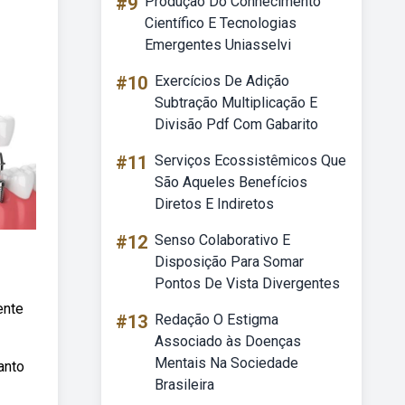
#9
Produção Do Conhecimento
Científico E Tecnologias
Emergentes Uniasselvi
#10
Exercícios De Adição
Subtração Multiplicação E
Divisão Pdf Com Gabarito
#11
Serviços Ecossistêmicos Que
São Aqueles Benefícios
Diretos E Indiretos
#12
Senso Colaborativo E
Disposição Para Somar
Pontos De Vista Divergentes
ente
#13
Redação O Estigma
Associado às Doenças
Mentais Na Sociedade
anto
Brasileira