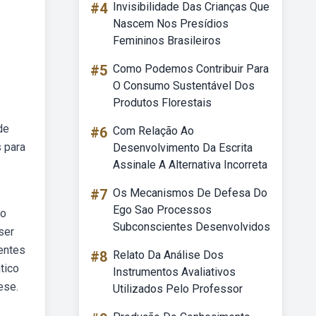
#4
Invisibilidade Das Crianças Que
Nascem Nos Presídios
Femininos Brasileiros
#5
Como Podemos Contribuir Para
O Consumo Sustentável Dos
Produtos Florestais
de
#6
Com Relação Ao
 para
Desenvolvimento Da Escrita
Assinale A Alternativa Incorreta
#7
Os Mecanismos De Defesa Do
Ego Sao Processos
ao
Subconscientes Desenvolvidos
ser
entes
#8
Relato Da Análise Dos
tico
Instrumentos Avaliativos
ese.
Utilizados Pelo Professor