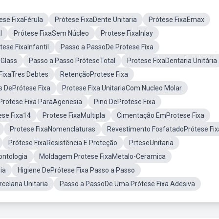
ese FixaFérula
Prótese FixaDente Unitaria
Prótese FixaEmax
l
Prótese FixaSem Núcleo
Protese FixaInlay
tese FixaInfantil
Passo a PassoDe Protese Fixa
 Glass
Passo a Passo PróteseTotal
Protese FixaDentaria Unitária
FixaTres Debtes
RetençãoProtese Fixa
 DePrótese Fixa
Protese Fixa UnitariaCom Nucleo Molar
Protese Fixa ParaAgenesia
Pino DeProtese Fixa
ese Fixa14
Protese FixaMultipla
Cimentação EmProtese Fixa
Protese FixaNomenclaturas
Revestimento FosfatadoPrótese Fix
Prótese FixaResistência E Proteção
PrteseUnitaria
ontologia
Moldagem Protese FixaMetalo-Ceramica
ia
Higiene DePrótese Fixa Passo a Passo
rcelana Unitaria
Passo a PassoDe Uma Prótese Fixa Adesiva