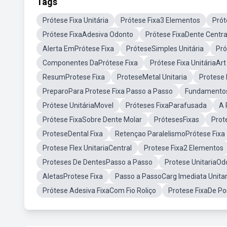
Tags
Prótese Fixa Unitária
Prótese Fixa3 Elementos
Prót
Prótese FixaAdesiva Odonto
Prótese FixaDente Centra
Alerta EmPrótese Fixa
PróteseSimples Unitária
Pró
Componentes DaPrótese Fixa
Prótese Fixa UnitáriaArt
ResumProtese Fixa
ProteseMetal Unitaria
Protese 
PreparoPara Protese Fixa Passo a Passo
Fundamentos
Prótese UnitáriaMovel
Próteses FixaParafusada
A 
Prótese FixaSobre Dente Molar
PrótesesFixas
Prot
ProteseDental Fixa
Retençao ParalelismoPrótese Fixa
Protese Flex UnitariaCentral
Protese Fixa2 Elementos
Proteses De DentesPasso a Passo
Protese UnitariaOd
AletasProtese Fixa
Passo a PassoCarg Imediata Unitar
Prótese Adesiva FixaCom Fio Roliço
Protese FixaDe Po