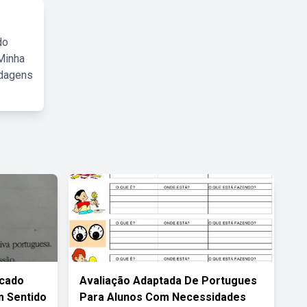
do
Minha
rdagens
acado
Avaliação Adaptada De Portugues
 Sentido
Para Alunos Com Necessidades