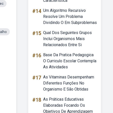
Característica
tec
#14
Um Algoritmo Recursivo
Resolve Um Problema
Dividindo O Em Subproblemas
alho
#15
Qual Dos Seguintes Grupos
Inclui Organismos Mais
Relacionados Entre Si
#16
Base Da Pratica Pedagogica
O Curriculo Escolar Contempla
As Atividades
#17
As Vitaminas Desempenham
Diferentes Funções No
Organismo E São Obtidas
#18
As Práticas Educativas
Elaboradas Focando Os
Objetivos De Aprendizagem