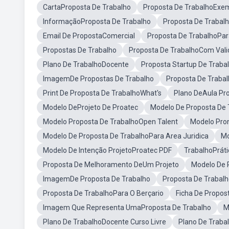
CartaProposta De Trabalho
Proposta De TrabalhoExe
InformaçãoProposta De Trabalho
Proposta De Trabal
Email De PropostaComercial
Proposta De TrabalhoPar
Propostas De Trabalho
Proposta De TrabalhoCom Vali
Plano De TrabalhoDocente
Proposta Startup De Trab
ImagemDe Propostas De Trabalho
Proposta De Traba
Print De Proposta De TrabalhoWhat's
Plano DeAula Pr
Modelo DeProjeto De Proatec
Modelo De Proposta De 
Modelo Proposta De TrabalhoOpen Talent
Modelo Pron
Modelo De Proposta De TrabalhoPara Area Juridica
Mo
Modelo De Intenção ProjetoProatec PDF
TrabalhoPráti
Proposta De Melhoramento DeUm Projeto
Modelo De 
ImagemDe Proposta De Trabalho
Proposta De Trabal
Proposta De TrabalhoPara O Berçario
Ficha De Propos
Imagem Que Representa UmaProposta De Trabalho
M
Plano De TrabalhoDocente Curso Livre
Plano De Trabal