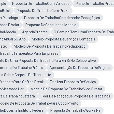
mplo
Proposta De TrabalhoCom Validade
PlanoDe Trabalho Proa
hoBelot
Proposta De TrabalhoCom Prazo
a Psicológa
Proposta De TrabalhoCoordenador Pedagógico
dade E Valor
Proposta DeConsultoria Modelo
alhoModelo
AgendaProatec
O Comipa Tem UmaProposta De Trab
lhoAnual 5O Ano
Modelo Proposta DeServiços Contábeis
oatec
Modelo De Proposta De TrabalhoPedagogico
TrabalhoTerapeutico Para Empresas
to De Uma Proposta De TrabalhoPara En Si No Colaborativo
mento De TrabalhoPrático
Apresentação De Proposta DeProjeto
co Sobre Carpeta De Transporte
PropostaPara Coffee Break
Finalizar Proposta DeServiço
hoMestrado Uerj
Modelo De Proposta De TrabalhoVice-Diretor
ta De TrabalhoLetsara
Teor De NegaçãoDe Proposta De Trabalhos
odelo De Proposta De TrabalhoPara Cgpg Pronto
hoDocente Instituto Federal
Proposta De TrabalhoWorka Na