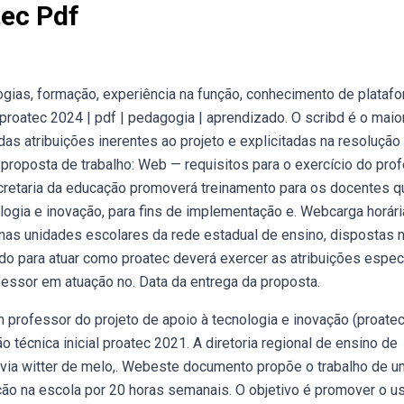
tec Pdf
gias, formação, experiência na função, conhecimento de plataf
roatec 2024 | pdf | pedagogia | aprendizado. O scribd é o maior
as atribuições inerentes ao projeto e explicitadas na resolução
proposta de trabalho: Web — requisitos para o exercício do pro
ecretaria da educação promoverá treinamento para os docentes q
logia e inovação, para fins de implementação e. Webcarga horári
 nas unidades escolares da rede estadual de ensino, dispostas 
o para atuar como proatec deverá exercer as atribuições espec
fessor em atuação no. Data da entrega da proposta.
professor do projeto de apoio à tecnologia e inovação (proatec
o técnica inicial proatec 2021. A diretoria regional de ensino de
silvia witter de melo,. Webeste documento propõe o trabalho de u
ação na escola por 20 horas semanais. O objetivo é promover o u