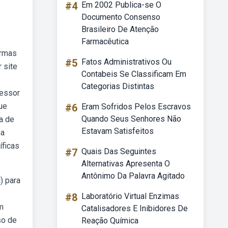
#4
Em 2002 Publica-se O
Documento Consenso
Brasileiro De Atenção
Farmacêutica
ormas
#5
Fatos Administrativos Ou
 site
Contabeis Se Classificam Em
Categorias Distintas
fessor
ue
#6
Eram Sofridos Pelos Escravos
Quando Seus Senhores Não
a de
Estavam Satisfeitos
na
íficas
#7
Quais Das Seguintes
Alternativas Apresenta O
Antônimo Da Palavra Agitado
) para
#8
Laboratório Virtual Enzimas
m
Catalisadores E Inibidores De
so de
Reação Química