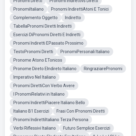
Pronomi Diretti
Pronomi Indirettivs Diretti
PronomiItaliano
Pronomi IndirettiAtoni E Tonici
Complemento Oggetto
Indiretto
TabellaPronomi Diretti Indiretti
Esercizi DiPronomi Diretti E Indiretti
Pronomi Indiretti EPassato Prossimo
TestoPronomi Diretti
PronomiPersonali Italiano
Pronome Atono ETonicos
Pronome Direto EIndireto Italiano
RingraziarePronomi
Imperativo Nel Italiano
Pronomi DirettiCon Verbo Avere
I PronomiRelativi in Italiano
Pronomi IndirettiPiacere Italiano Bello
Italiano B1 Esercizi
Frasi Con IPronomi Diretti
Pronomi IndirettiItaliano Terza Persona
Verbi Riflessivi Italiano
Futuro Semplice Esercizi