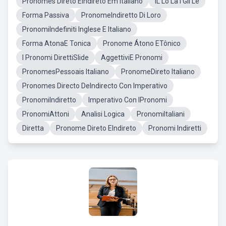
Pronomes Direto EIndireto Em Italiano
IL Lo La I Gli Le
Forma Passiva
PronomeIndiretto Di Loro
PronomiIndefiniti Inglese E Italiano
Forma AtonaE Tonica
Pronome Átono ETônico
I Pronomi DirettiSlide
AggettiviE Pronomi
PronomesPessoais Italiano
PronomeDireto Italiano
Pronomes Directo DeIndirecto Con Imperativo
PronomiIndiretto
Imperativo Con IPronomi
PronomiAttoni
Analisi Logica
PronomiItaliani
Diretta
Pronome Direto EIndireto
Pronomi Indiretti