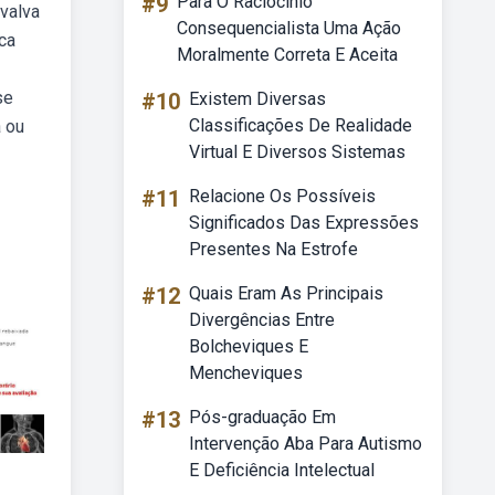
#9
Para O Raciocinio
 valva
Consequencialista Uma Ação
ca
Moralmente Correta E Aceita
se
#10
Existem Diversas
Classificações De Realidade
 ou
Virtual E Diversos Sistemas
#11
Relacione Os Possíveis
Significados Das Expressões
Presentes Na Estrofe
#12
Quais Eram As Principais
Divergências Entre
Bolcheviques E
Mencheviques
#13
Pós-graduação Em
Intervenção Aba Para Autismo
E Deficiência Intelectual