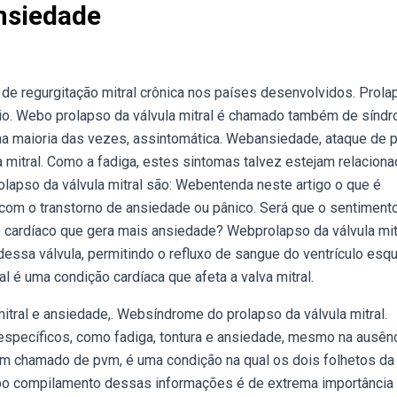
Ansiedade
de regurgitação mitral crônica nos países desenvolvidos. Prola
trio. Webo prolapso da válvula mitral é chamado também de sínd
na maioria das vezes, assintomática. Webansiedade, ataque de 
 mitral. Como a fadiga, estes sintomas talvez estejam relacion
olapso da válvula mitral são: Webentenda neste artigo o que é
o com o transtorno de ansiedade ou pânico. Será que o sentiment
 cardíaco que gera mais ansiedade? Webprolapso da válvula mit
dessa válvula, permitindo o refluxo de sangue do ventrículo esq
l é uma condição cardíaca que afeta a valva mitral.
mitral e ansiedade,. Websíndrome do prolapso da válvula mitral.
specíficos, como fadiga, tontura e ansiedade, mesmo na ausên
bém chamado de pvm, é uma condição na qual os dois folhetos da
ebo compilamento dessas informações é de extrema importância