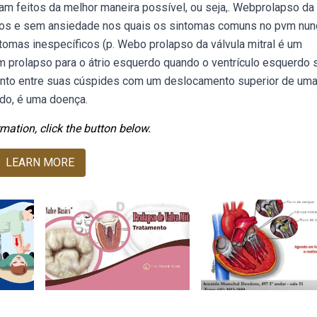
am feitos da melhor maneira possível, ou seja,. Webprolapso da
lmos e sem ansiedade nos quais os sintomas comuns no pvm nun
as inespecíficos (p. Webo prolapso da válvula mitral é um
m prolapso para o átrio esquerdo quando o ventrículo esquerdo 
ento entre suas cúspides com um deslocamento superior de uma
ido, é uma doença.
mation, click the button below.
LEARN MORE