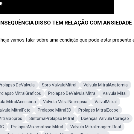
ONSEQUÊNCIA DISSO TEM RELAÇÃO COM ANSIEDADE
je vamos falar sobre uma condição que pode estar presente
rolapso DeValvula
Spro ValvulaMitral
Valvula MitralAnatomia
rolapso MitralGraficos
Prolapso DeValvula Mitra
Valvula Mital
ula MitralAcessória
Valvula MitralNecropsia
ValvulMitral
alvula MitralFoto
Prolapso Mitral3D
Prolapso MitralEcope
itralSopros
SintomaProlapso Mitral
Doenças Valvula Coração
BC
ProlapsoMixomatoso Mitral
Valvula MitralImagem Real