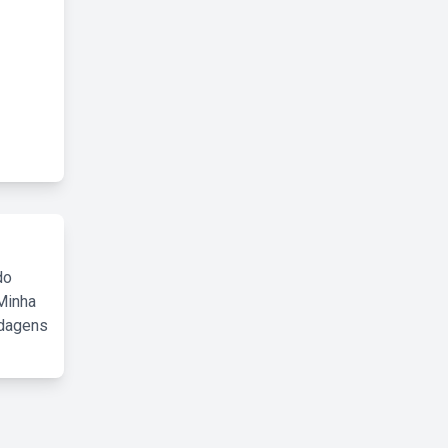
do
Minha
rdagens