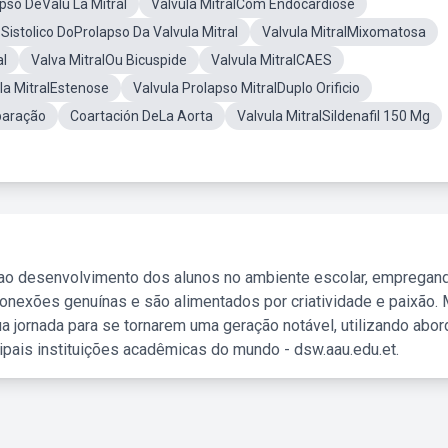
pso DeValu La Mitral
Valvula MitralCom Endocardiose
Sistolico DoProlapso Da Valvula Mitral
Valvula MitralMixomatosa
al
Valva MitralOu Bicuspide
Valvula MitralCAES
la MitralEstenose
Valvula Prolapso MitralDuplo Orificio
paração
Coartación DeLa Aorta
Valvula MitralSildenafil 150 Mg
 ao desenvolvimento dos alunos no ambiente escolar, empregan
nexões genuínas e são alimentados por criatividade e paixão. 
a jornada para se tornarem uma geração notável, utilizando abo
ipais instituições acadêmicas do mundo - dsw.aau.edu.et.