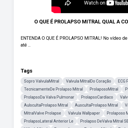
O QUE É PROLAPSO MITRAL QUAL A C
ENTENDA O QUE É PROLAPSO MITRAL! No vídeo de ho
até ...
Tags
Sopro ValvulaMitral
Valvula MitralDo Coração
ECG P
TecnicamenteDe Prolapso Mitral
ProlaposoMitral
P
ProlapsoDa Valva Pulmonar
ProlapsoCardíaco
Valv
AulscultaProlapso Mitral
AuscultaProlapso Mitral
V
MitralValve Prolapse
Valvula Wallpaper
Prolaposo M
ProlapsoLateral Anterior Le
Prolapso DeValva Mitral S