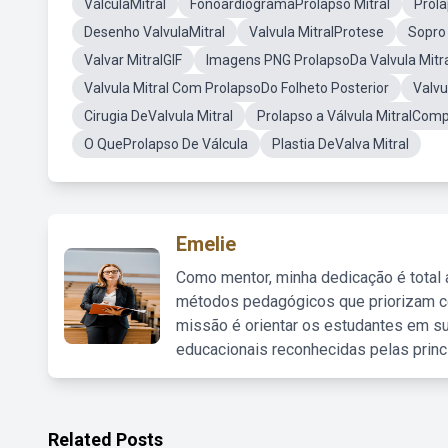
VálculaMitral
FonoardiogramaProlapso Mitral
Prola
Desenho ValvulaMitral
Valvula MitralProtese
Sopro 
Valvar MitralGIF
Imagens PNG ProlapsoDa Valvula Mitr
Valvula Mitral Com ProlapsoDo Folheto Posterior
Valvu
Cirugia DeValvula Mitral
Prolapso a Válvula MitralCom
O QueProlapso De Válcula
Plastia DeValva Mitral
Emelie
Como mentor, minha dedicação é total
métodos pedagógicos que priorizam co
missão é orientar os estudantes em su
educacionais reconhecidas pelas princ
Related Posts