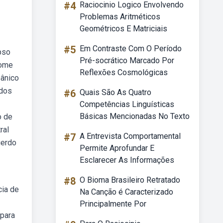
#4
Raciocinio Logico Envolvendo
Problemas Aritméticos
Geométricos E Matriciais
#5
Em Contraste Com O Período
pso
Pré-socrático Marcado Por
rome
Reflexões Cosmológicas
pânico
ados
#6
Quais São As Quatro
Competências Linguísticas
Básicas Mencionadas No Texto
o de
ral
#7
A Entrevista Comportamental
uerdo
Permite Aprofundar E
Esclarecer As Informações
#8
O Bioma Brasileiro Retratado
cia de
Na Canção é Caracterizado
Principalmente Por
 para