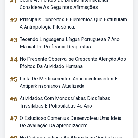
#1
Considere As Seguintes Afirmações
#2
Principais Conceitos E Elementos Que Estruturam
A Antropologia Filosófica.
#3
Tecendo Linguagens Língua Portuguesa 7 Ano
Manual Do Professor Respostas
#4
No Presente Observa-se Crescente Atenção Aos
Efeitos Da Atividade Humana
#5
Lista De Medicamentos Anticonvulsivantes E
Antiparkinsonianos Atualizada
#6
Atividades Com Monossílabas Dissílabas
Trissílabas E Polissílabas 4o Ano
#7
O Estudioso Comenius Desenvolveu Uma Ideia
De Avaliação Da Aprendizagem
No Caderno Indique As Afirmativas Verdadeiras