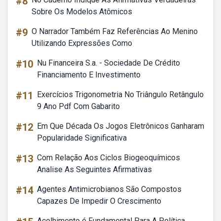
#8
Sobre Os Modelos Atômicos
#9
O Narrador Também Faz Referências Ao Menino
Utilizando Expressões Como
#10
Nu Financeira S.a. - Sociedade De Crédito
Financiamento E Investimento
#11
Exercícios Trigonometria No Triângulo Retângulo
9 Ano Pdf Com Gabarito
#12
Em Que Década Os Jogos Eletrônicos Ganharam
Popularidade Significativa
#13
Com Relação Aos Ciclos Biogeoquímicos
Analise As Seguintes Afirmativas
#14
Agentes Antimicrobianos São Compostos
Capazes De Impedir O Crescimento
Acolhimento é Fundamental Para A Política