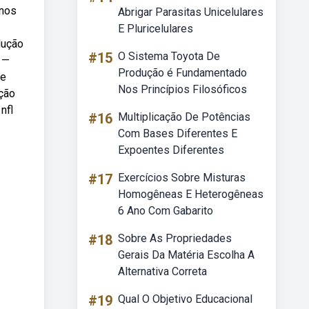
unos
Abrigar Parasitas Unicelulares
E Pluricelulares
dução
#15
O Sistema Toyota De
 —
Produção é Fundamentado
 e
Nos Princípios Filosóficos
ção
nfl
#16
Multiplicação De Potências
Com Bases Diferentes E
Expoentes Diferentes
#17
Exercícios Sobre Misturas
Homogêneas E Heterogêneas
6 Ano Com Gabarito
#18
Sobre As Propriedades
Gerais Da Matéria Escolha A
Alternativa Correta
#19
Qual O Objetivo Educacional