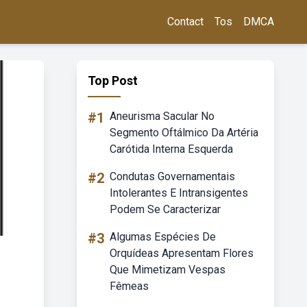
Contact
Tos
DMCA
Top Post
#1
Aneurisma Sacular No
Segmento Oftálmico Da Artéria
Carótida Interna Esquerda
#2
Condutas Governamentais
Intolerantes E Intransigentes
Podem Se Caracterizar
#3
Algumas Espécies De
Orquídeas Apresentam Flores
Que Mimetizam Vespas
Fêmeas