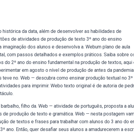
o histórica da data, além de desenvolver as habilidades de
ões de atividades de produção de texto 3º ano do ensino
le a imaginação dos alunos e desenvolva a. Webum plano de aula
tal, com passos detalhados e exemplos práticos. Saiba sobre o
lunos do 2º ano do ensino fundamental na produção de textos, aqui
erimentar em agosto o nível de produção de antes da pandemi
s teve no. Web — descubra como ensinar produção textual no 3º
ividades para imprimir. Webo texto original é de autoria de ped
táculo.
barbalho, filho da. Web — atividade de português, proposta a al
ios de produção de texto e gramática. Web — nesta postagem va
ção de textos e frases para trabalhar com alunos do 3 ano do e
º ano. Então, quer desafiar seus alunos a amadurecerem a escri