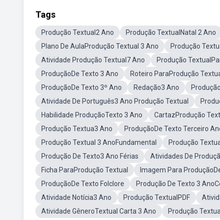
Tags
Produção Textual2 Ano
Produção TextualNatal 2 Ano
Plano De AulaProdução Textual 3 Ano
Produção Textu
Atividade Produção Textual7 Ano
Produção TextualPa
ProduçãoDe Texto 3 Ano
Roteiro ParaProdução Textu
ProduçãoDe Texto 3º Ano
Redação3 Ano
Produção
Atividade De Português3 Ano Produção Textual
Produ
Habilidade ProduçãoTexto 3 Ano
CartazProdução Text
Produção Textua3 Ano
ProduçãoDe Texto Terceiro An
Produção Textual 3 AnoFundamental
Produção Textua
Produção De Texto3 Ano Férias
Atividades De Produç
Ficha ParaProdução Textual
Imagem Para ProduçãoDe
ProduçãoDe Texto Folclore
Produção De Texto 3 AnoC
Atividade Notícia3 Ano
Produção TextualPDF
Ativi
Atividade GêneroTextual Carta 3 Ano
Produção Textua