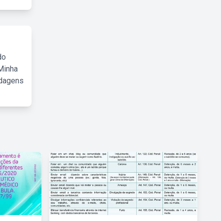
do
Minha
rdagens