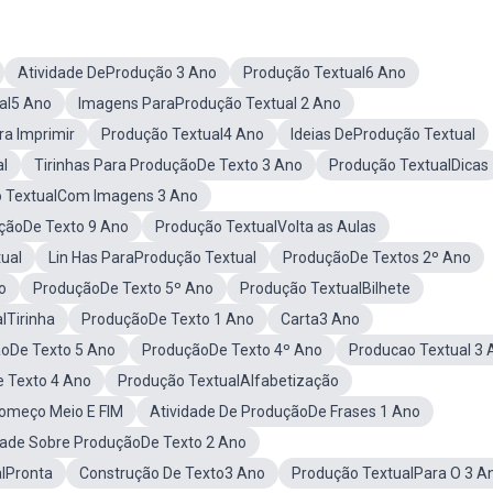
Atividade DeProdução 3 Ano
Produção Textual6 Ano
al5 Ano
Imagens ParaProdução Textual 2 Ano
ra Imprimir
Produção Textual4 Ano
Ideias DeProdução Textual
al
Tirinhas Para ProduçãoDe Texto 3 Ano
Produção TextualDicas
 TextualCom Imagens 3 Ano
çãoDe Texto 9 Ano
Produção TextualVolta as Aulas
ual
Lin Has ParaProdução Textual
ProduçãoDe Textos 2º Ano
o
ProduçãoDe Texto 5º Ano
Produção TextualBilhete
lTirinha
ProduçãoDe Texto 1 Ano
Carta3 Ano
ãoDe Texto 5 Ano
ProduçãoDe Texto 4º Ano
Producao Textual 3 
 Texto 4 Ano
Produção TextualAlfabetização
omeço Meio E FIM
Atividade De ProduçãoDe Frases 1 Ano
dade Sobre ProduçãoDe Texto 2 Ano
lPronta
Construção De Texto3 Ano
Produção TextualPara O 3 A