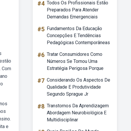
#4
Todos Os Profissionais Estão
Preparados Para Atender
Demandas Emergenciais
#5
Fundamentos Da Educação
Concepções E Tendências
Pedagógicas Contemporâneas
s
#6
Tratar Consumidores Como
 estão
Números Se Tornou Uma
Estratégia Perigosa Porque
a. Com
 ano
#7
Considerando Os Aspectos De
ro
Qualidade E Produtividade
Segundo Sprague Jr
unos
#8
Transtornos Da Aprendizagem
mos
Abordagem Neurobiológica E
nsino.
Multidisciplinar
ta e