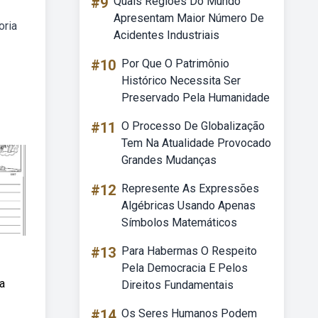
#9
Quais Regiões Do Mundo
Apresentam Maior Número De
oria
Acidentes Industriais
#10
Por Que O Patrimônio
Histórico Necessita Ser
Preservado Pela Humanidade
#11
O Processo De Globalização
Tem Na Atualidade Provocado
Grandes Mudanças
#12
Represente As Expressões
Algébricas Usando Apenas
Símbolos Matemáticos
#13
Para Habermas O Respeito
Pela Democracia E Pelos
a
Direitos Fundamentais
#14
Os Seres Humanos Podem