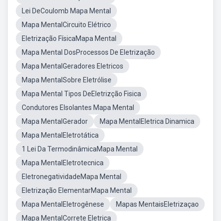
Lei DeCoulomb Mapa Mental
Mapa MentalCircuito Elétrico
Eletrização FísicaMapa Mental
Mapa Mental DosProcessos De Eletrização
Mapa MentalGeradores Eletricos
Mapa MentalSobre Eletrólise
Mapa Mental Tipos DeEletrizção Fisica
Condutores EIsolantes Mapa Mental
Mapa MentalGerador
Mapa MentalEletrica Dinamica
Mapa MentalEletrotática
1 Lei Da TermodinâmicaMapa Mental
Mapa MentalEletrotecnica
EletronegatividadeMapa Mental
Eletrização ElementarMapa Mental
Mapa MentalEletrogênese
Mapas MentaisEletrizaçao
Mapa MentalCorrete Eletrica