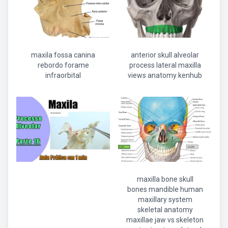
maxila fossa canina
anterior skull alveolar
rebordo forame
process lateral maxilla
infraorbital
views anatomy kenhub
maxilla bone skull
bones mandible human
maxillary system
skeletal anatomy
maxillae jaw vs skeleton