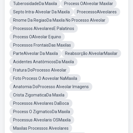
TuberosidadeDa Maxila
Process OAlveolar Maxilar
Septo Intra-Alveolar Da Maxila
ProecessoAlveolares
Rnome Da RegiaoDa Maxila No Processo Alveolar
Processos AlveolaresE Palatinos
Process OAlveolar Equino
Processos FrontaisDas Maxilas
ParteAlveolar Da Maxila
Reabsorção AlveolarMaxilar
Acidentes AnatômicosDa Maxila
Fratura DoProcesso Alveolar
Foto Process O Aoveolar NaMaxila
Anatomia DoProcesso Alveolar Imagens
Crista ZigomaticaDa Maxila
Processos Alveolares DaBoca
Process O ZigmaticoDa Maxila
Processus Alveolaris OSMaxila
Maxilas Processos Alveolares