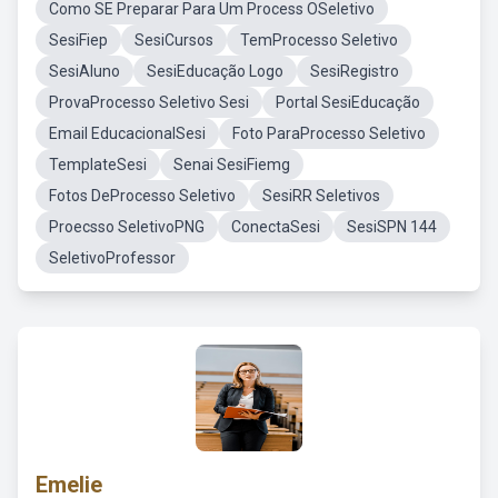
Como SE Preparar Para Um Process OSeletivo
SesiFiep
SesiCursos
TemProcesso Seletivo
SesiAluno
SesiEducação Logo
SesiRegistro
ProvaProcesso Seletivo Sesi
Portal SesiEducação
Email EducacionalSesi
Foto ParaProcesso Seletivo
TemplateSesi
Senai SesiFiemg
Fotos DeProcesso Seletivo
SesiRR Seletivos
Proecsso SeletivoPNG
ConectaSesi
SesiSPN 144
SeletivoProfessor
Emelie