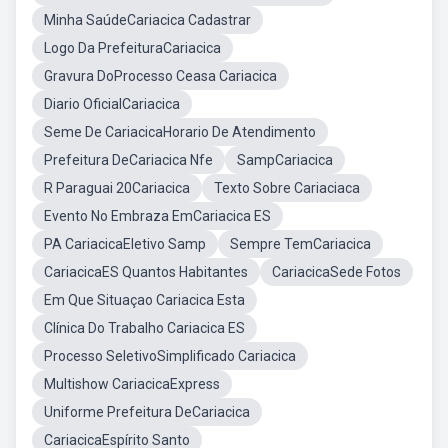
Minha SaúdeCariacica Cadastrar
Logo Da PrefeituraCariacica
Gravura DoProcesso Ceasa Cariacica
Diario OficialCariacica
Seme De CariacicaHorario De Atendimento
Prefeitura DeCariacica Nfe
SampCariacica
R Paraguai 20Cariacica
Texto Sobre Cariaciaca
Evento No Embraza EmCariacica ES
PA CariacicaEletivo Samp
Sempre TemCariacica
CariacicaES Quantos Habitantes
CariacicaSede Fotos
Em Que Situaçao Cariacica Esta
Clínica Do Trabalho Cariacica ES
Processo SeletivoSimplificado Cariacica
Multishow CariacicaExpress
Uniforme Prefeitura DeCariacica
CariacicaEspírito Santo