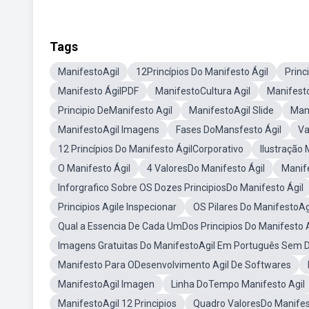
Tags
ManifestoAgil
12Princípios Do Manifesto Ágil
Princ
Manifesto ÁgilPDF
ManifestoCultura Agil
Manifesto
Principio DeManifesto Agil
ManifestoAgil Slide
Mani
ManifestoAgil Imagens
Fases DoMansfesto Ágil
Va
12 Princípios Do Manifesto ÁgilCorporativo
Ilustração 
O Manifesto Ágil
4 ValoresDo Manifesto Ágil
Manif
Inforgrafico Sobre OS Dozes PrincipiosDo Manifesto Ágil
Principios Agile Inspecionar
OS Pilares Do ManifestoAg
Qual a Essencia De Cada UmDos Principios Do Manifesto A
Imagens Gratuitas Do ManifestoAgil Em Português Sem Di
Manifesto Para ODesenvolvimento Agil De Softwares
ManifestoAgil Imagen
Linha DoTempo Manifesto Agil
ManifestoAgil 12 Principios
Quadro ValoresDo Manifes