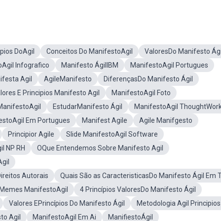
ipios DoAgil
Conceitos Do ManifestoAgil
ValoresDo Manifesto Ági
Agil Infografico
Manifesto ÁgilIBM
ManifestoAgil Portugues
festa Agil
AgileManifesto
DiferençasDo Manifesto Ágil
lores E Principios Manifesto Agil
ManifestoAgil Foto
ManifestoAgil
EstudarManifesto Ágil
ManifestoAgil ThoughtWor
estoAgil Em Portugues
Manifest Agile
Agile Manifgesto
Principior Agile
Slide ManifestoAgil Software
il NP RH
OQue Entendemos Sobre Manifesto Agil
gil
reitos Autorais
Quais São as CaracteristicasDo Manifesto Ágil Em T
Memes ManifestoAgil
4 Princípios ValoresDo Manifesto Ágil
Valores EPrincípios Do Manifesto Ágil
Metodologia Agil Principios
to Agil
ManifestoAgil Em Ai
ManifiestoÁgil