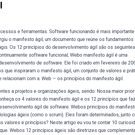
l
ocessos e ferramentas. Software funcionando é mais importante
giu o manifesto ágil, um documento que reúne os fundamentos
s. Os 12 princípios do desenvolvimento ágil são os seguintes:
 continuamente software funcional; Webo manifesto ágil é uma
 desenvolvimento de software. Ele foi criado em fevereiro de 20
s que inspiraram o manifesto ágil, um conjunto de valores e prá
 relacionam com a. Web — os princípios do manifesto ágil.
rentes a projetos e organizações ágeis, sendo: Nossa maior prio
onheça os 4 valores do manifesto ágil e os 12 princípios que f
esenvolvimento ágil de software. Webos princípios do manifesto
ologias ágeis (como o scrum). Eles foram determinados, junto 
s valores e princípios? Neste artigo eu vou te contar 10 curios
 o que. Webos 12 princípios ágeis são diretrizes que complemen