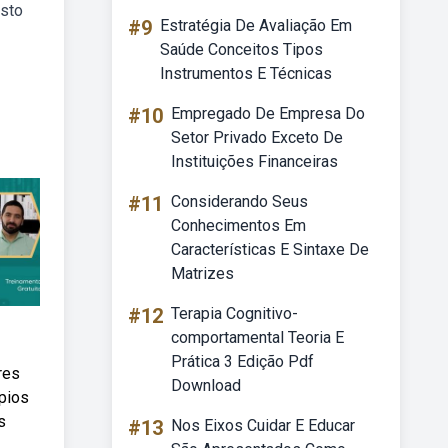
esto
#9
Estratégia De Avaliação Em
Saúde Conceitos Tipos
Instrumentos E Técnicas
#10
Empregado De Empresa Do
Setor Privado Exceto De
Instituições Financeiras
#11
Considerando Seus
Conhecimentos Em
Características E Sintaxe De
Matrizes
#12
Terapia Cognitivo-
comportamental Teoria E
Prática 3 Edição Pdf
res
Download
ípios
s
#13
Nos Eixos Cuidar E Educar