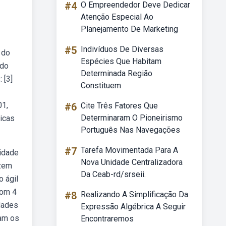
#4
O Empreendedor Deve Dedicar
Atenção Especial Ao
Planejamento De Marketing
#5
Indivíduos De Diversas
 do
Espécies Que Habitam
 do
Determinada Região
 [3]
Constituem
01,
#6
Cite Três Fatores Que
Determinaram O Pioneirismo
ticas
Português Nas Navegações
#7
Tarefa Movimentada Para A
ridade
Nova Unidade Centralizadora
azem
Da Ceab-rd/srseii.
 ágil
com 4
#8
Realizando A Simplificação Da
idades
Expressão Algébrica A Seguir
tam os
Encontraremos