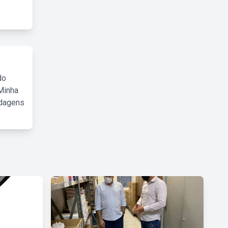
do
Minha
rdagens