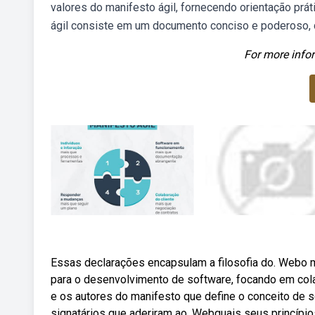
valores do manifesto ágil, fornecendo orientação pr
ágil consiste em um documento conciso e poderoso, c
For more infor
Essas declarações encapsulam a filosofia do. Webo m
para o desenvolvimento de software, focando em colab
e os autores do manifesto que define o conceito de s
signatários que aderiram ao. Webquais seus princípio