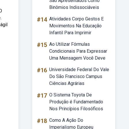
São Apresentados Como
Binômios Indissociáveis
O
.
#14
Atividades Corpo Gestos E
ágil
Movimentos Na Educação
Infantil Para Imprimir
#15
Ao Utilizar Fórmulas
Condicionais Para Expressar
Uma Mensagem Você Deve
#16
Universidade Federal Do Vale
Do São Francisco Campus
Ciências Agrárias
#17
O Sistema Toyota De
Produção é Fundamentado
Nos Princípios Filosóficos
#18
Como A Ação Do
Imperialismo Europeu