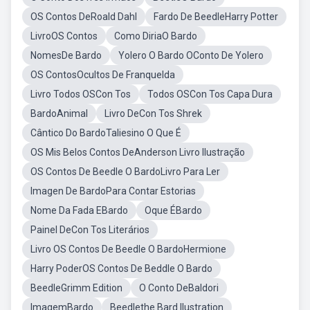
OS Contos DeRoald Dahl
Fardo De BeedleHarry Potter
LivroOS Contos
Como DiriaO Bardo
NomesDe Bardo
Yolero O Bardo OConto De Yolero
OS ContosOcultos De Franquelda
Livro Todos OSCon Tos
Todos OSCon Tos Capa Dura
BardoAnimal
Livro DeCon Tos Shrek
Cântico Do BardoTaliesino O Que É
OS Mis Belos Contos DeAnderson Livro Ilustração
OS Contos De Beedle O BardoLivro Para Ler
Imagen De BardoPara Contar Estorias
Nome Da Fada EBardo
Oque ÉBardo
Painel DeCon Tos Literários
Livro OS Contos De Beedle O BardoHermione
Harry PoderOS Contos De Beddle O Bardo
BeedleGrimm Edition
O Conto DeBaldori
ImagemBardo
Beedlethe Bard Ilustration