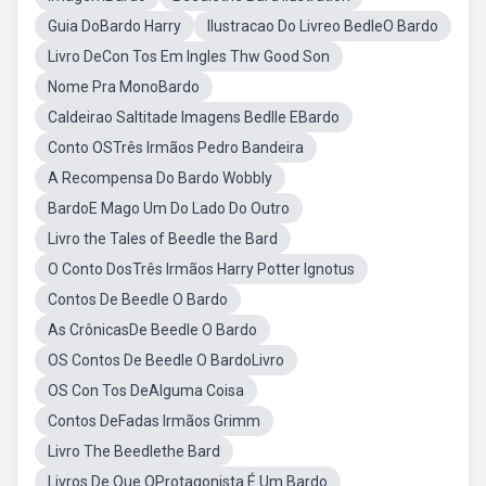
Guia DoBardo Harry
Ilustracao Do Livreo BedleO Bardo
Livro DeCon Tos Em Ingles Thw Good Son
Nome Pra MonoBardo
Caldeirao Saltitade Imagens Bedlle EBardo
Conto OSTrês Irmãos Pedro Bandeira
A Recompensa Do Bardo Wobbly
BardoE Mago Um Do Lado Do Outro
Livro the Tales of Beedle the Bard
O Conto DosTrês Irmãos Harry Potter Ignotus
Contos De Beedle O Bardo
As CrônicasDe Beedle O Bardo
OS Contos De Beedle O BardoLivro
OS Con Tos DeAlguma Coisa
Contos DeFadas Irmãos Grimm
Livro The Beedlethe Bard
Livros De Que OProtagonista É Um Bardo