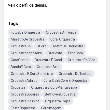
Veja o perfil de dennis.
Tags
FotosDe Orquestra
OrquestraSinfônica
MaestroDe Orquestra
Coral Orquestra
OrquestraSp
OCoro
TeatroDe Orquestra
OrquestraKaposoka
Orquesta
ExpoCoro
CoroCantar
Orquestra E Coral
OrquestraDa Vida
BandaE Coro
OrquestraArte
Orquestra E CoroSom Livre
Orquestra DeTeclado
OrquestraAdnipo
Coral DalilaCoro E Orquestra
Orquetsa
Orquestra E CoroPlanta Baixa
OrquestraLugares
BethovenOrquestra
OrquestraClássica
OrquestraTrajes
FestaOrquestra
CoroImagem