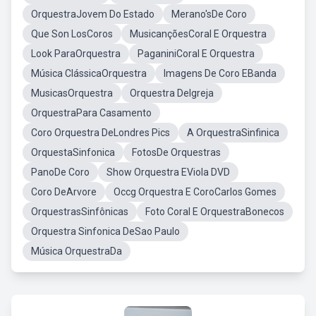
OrquestraJovem Do Estado
Merano'sDe Coro
Que Son LosCoros
MusicançõesCoral E Orquestra
Look ParaOrquestra
PaganiniCoral E Orquestra
Música ClássicaOrquestra
Imagens De Coro EBanda
MusicasOrquestra
Orquestra DeIgreja
OrquestraPara Casamento
Coro Orquestra DeLondres Pics
A OrquestraSinfinica
OrquestaSinfonica
FotosDe Orquestras
PanoDe Coro
Show Orquestra EViola DVD
Coro DeArvore
Occg Orquestra E CoroCarlos Gomes
OrquestrasSinfônicas
Foto Coral E OrquestraBonecos
Orquestra Sinfonica DeSao Paulo
Música OrquestraDa