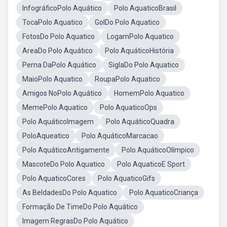
InfográficoPolo Aquático
Polo AquaticoBrasil
TocaPolo Aquatico
GolDo Polo Aquatico
FotosDo Polo Aquatico
LogamPolo Aquatico
AreaDo Polo Aquático
Polo AquáticoHistória
Perna DaPolo Aquático
SiglaDo Polo Aquatico
MaioPolo Aquatico
RoupaPolo Aquatico
Amigos NoPolo Aquático
HomemPolo Aquatico
MemePolo Aquatico
Polo AquaticoOps
Polo AquáticoImagem
Polo AquáticoQuadra
PoloAqueatico
Polo AquáticoMarcacao
Polo AquáticoAntigamente
Polo AquáticoOlímpico
MascoteDo Polo Aquatico
Polo AquaticoE Sport
Polo AquaticoCores
Polo AquaticoGifs
As BeldadesDo Polo Aquatico
Polo AquaticoCriança
Formação De TimeDo Polo Aquático
Imagem RegrasDo Polo Aquático