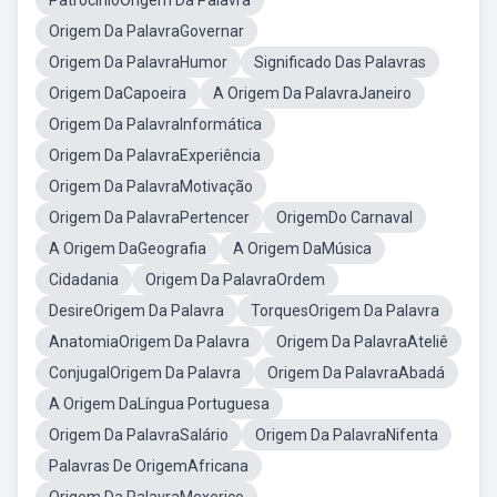
PatrocinioOrigem Da Palavra
Origem Da PalavraGovernar
Origem Da PalavraHumor
Significado Das Palavras
Origem DaCapoeira
A Origem Da PalavraJaneiro
Origem Da PalavraInformática
Origem Da PalavraExperiência
Origem Da PalavraMotivação
Origem Da PalavraPertencer
OrigemDo Carnaval
A Origem DaGeografia
A Origem DaMúsica
Cidadania
Origem Da PalavraOrdem
DesireOrigem Da Palavra
TorquesOrigem Da Palavra
AnatomiaOrigem Da Palavra
Origem Da PalavraAteliê
ConjugalOrigem Da Palavra
Origem Da PalavraAbadá
A Origem DaLíngua Portuguesa
Origem Da PalavraSalário
Origem Da PalavraNifenta
Palavras De OrigemAfricana