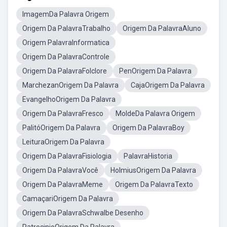
ImagemDa Palavra Origem
Origem Da PalavraTrabalho
Origem Da PalavraAluno
Origem PalavraInformatica
Origem Da PalavraControle
Origem Da PalavraFolclore
PenOrigem Da Palavra
MarchezanOrigem Da Palavra
CajaOrigem Da Palavra
EvangelhoOrigem Da Palavra
Origem Da PalavraFresco
MoldeDa Palavra Origem
PalitóOrigem Da Palavra
Origem Da PalavraBoy
LeituraOrigem Da Palavra
Origem Da PalavraFisiologia
PalavraHistoria
Origem Da PalavraVocê
HolmiusOrigem Da Palavra
Origem Da PalavraMeme
Origem Da PalavraTexto
CamaçariOrigem Da Palavra
Origem Da PalavraSchwalbe Desenho