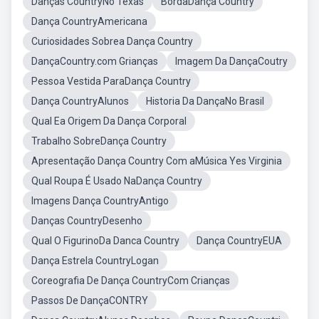
Danças CountryNo Texas
BordaDança Country
Dança CountryAmericana
Curiosidades Sobrea Dança Country
DançaCountry.com Grianças
Imagem Da DançaCoutry
Pessoa Vestida ParaDança Country
Dança CountryAlunos
Historia Da DançaNo Brasil
Qual Ea Origem Da Dança Corporal
Trabalho SobreDança Country
Apresentação Dança Country Com aMúsica Yes Virginia
Qual Roupa É Usado NaDança Country
Imagens Dança CountryAntigo
Danças CountryDesenho
Qual O FigurinoDa Danca Country
Dança CountryEUA
Dança Estrela CountryLogan
Coreografia De Dança CountryCom Crianças
Passos De DançaCONTRY