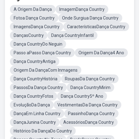
A Origem Da Dança
ImagemDança Country
Fotoa Dança Country
Onde Surgiua Dança Country
ImagensDança Country
CaracterísticasDança Country
DançasCountry
Dança CountryInfantil
Dança CountryDo Neguin
Passo aPasso Dança Country
Origem Da Dança4 Ano
Dança CountryAntiga
Origem Da DançaCom Inmagens
Dança CountryHistória
RoupasDa Dança Country
PassosDa Dança Country
Dança CountryMirim
Dança CountryFotos
Dança Country5º Ano
EvoluçãoDa Dança
VestimentasDa Dança Country
DançaEm Linha Country
PassinhoDança Country
DançaJunina Country
AcessóriosDança Country
Histórico Da DançaDo Country