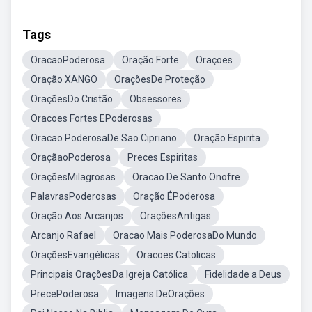
Tags
OracaoPoderosa
Oração Forte
Oraçoes
Oração XANGO
OraçõesDe Proteção
OraçõesDo Cristão
Obsessores
Oracoes Fortes EPoderosas
Oracao PoderosaDe Sao Cipriano
Oração Espirita
OraçãaoPoderosa
Preces Espiritas
OraçõesMilagrosas
Oracao De Santo Onofre
PalavrasPoderosas
Oração ÉPoderosa
Oração Aos Arcanjos
OraçõesAntigas
Arcanjo Rafael
Oracao Mais PoderosaDo Mundo
OraçõesEvangélicas
Oracoes Catolicas
Principais OraçõesDa Igreja Católica
Fidelidade a Deus
PrecePoderosa
Imagens DeOrações