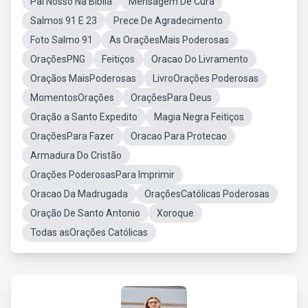
Pai Nosso Na Biblia
Mensagem De Cura
Salmos 91 E 23
Prece De Agradecimento
Foto Salmo 91
As OraçõesMais Poderosas
OraçõesPNG
Feitiços
Oracao Do Livramento
Oraçãos MaisPoderosas
LivroOrações Poderosas
MomentosOrações
OraçõesPara Deus
Oração a Santo Expedito
Magia Negra Feitiços
OraçõesPara Fazer
Oracao Para Protecao
Armadura Do Cristão
Orações PoderosasPara Imprimir
Oracao Da Madrugada
OraçõesCatólicas Poderosas
Oração De Santo Antonio
Xoroque
Todas asOrações Católicas