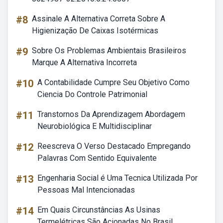
#8
Assinale A Alternativa Correta Sobre A
Higienização De Caixas Isotérmicas
#9
Sobre Os Problemas Ambientais Brasileiros
Marque A Alternativa Incorreta
#10
A Contabilidade Cumpre Seu Objetivo Como
Ciencia Do Controle Patrimonial
#11
Transtornos Da Aprendizagem Abordagem
Neurobiológica E Multidisciplinar
#12
Reescreva O Verso Destacado Empregando
Palavras Com Sentido Equivalente
#13
Engenharia Social é Uma Tecnica Utilizada Por
Pessoas Mal Intencionadas
#14
Em Quais Circunstâncias As Usinas
Termelétricas São Acionadas No Brasil