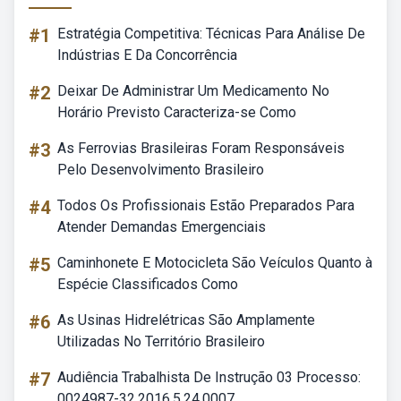
#1
Estratégia Competitiva: Técnicas Para Análise De
Indústrias E Da Concorrência
#2
Deixar De Administrar Um Medicamento No
Horário Previsto Caracteriza-se Como
#3
As Ferrovias Brasileiras Foram Responsáveis
Pelo Desenvolvimento Brasileiro
#4
Todos Os Profissionais Estão Preparados Para
Atender Demandas Emergenciais
#5
Caminhonete E Motocicleta São Veículos Quanto à
Espécie Classificados Como
#6
As Usinas Hidrelétricas São Amplamente
Utilizadas No Território Brasileiro
#7
Audiência Trabalhista De Instrução 03 Processo:
0024987-32.2016.5.24.0007