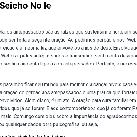
Seicho No Ie
ela, os antepassados são as raízes que sustentam e norteiam s
de ser feita a seguinte oração: Ao pedirmos perdão e nos. We
erfeição é a mesma luz que envove os anjos de deus. Envolva ag
 Weborar pelos antepassados é transmitir o sentimento de amo
o ser humano está ligada aos antepassados. Portanto, é necessá
para modificar seu mundo para melhor e alcançar níveis cada 
a oração do perdão aos antepassados é uma prática que fortale
 envolvidos. Além disso, é um ato. A oração para cura familiar em
dos que já se foram: E aos contemporâneos que já se foram: P
 e mais. Comungo com eles sobre a importância de agradecermos
quaisquer dados para psicografias, ou seja,.
mation, click the button below.