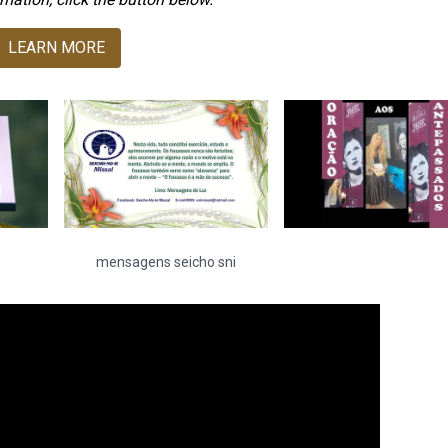
LEARN MORE
mensagens seicho sni