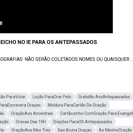
EICHO NO IE PARA OS ANTEPASSADOS
COGRAFIAS: NÃO SERÃO COLETADOS NOMES OU QUAISQUER ..
ção ParaVotar
Loção ParaOrar Pelo
Gratidão AosAntepassados
ParaEscrevera Oraçao
Moldura ParaCartão De Oração
ki
OraçãoAos Ancestrais
Cartãozinho ComOração Para Evangel
ração
Oracao Das 10H
Orações ParaOS Antepassados
nte
OraçãoAos Mes Tres
Sao Bruna Oraçao
Ao MestreOração