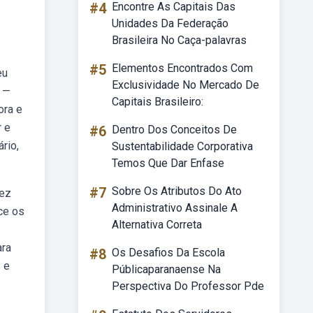
#4
Encontre As Capitais Das
Unidades Da Federação
Brasileira No Caça-palavras
#5
Elementos Encontrados Com
eu
Exclusividade No Mercado De
b —
Capitais Brasileiro:
ora e
r e
#6
Dentro Dos Conceitos De
rio,
Sustentabilidade Corporativa
Temos Que Dar Enfase
#7
Sobre Os Atributos Do Ato
vez
Administrativo Assinale A
ce os
Alternativa Correta
ara
#8
Os Desafios Da Escola
 e
Públicaparanaense Na
Perspectiva Do Professor Pde