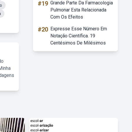
#19
Grande Parte Da Farmacologia
o
Pulmonar Esta Relacionada
a
Com Os Efeitos
#20
Expresse Esse Número Em
Notação Científica. 19
Centésimos De Milésimos
do
Minha
rdagens