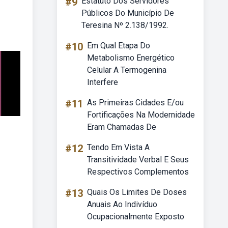
#9
Estatuto Dos Servidores
Públicos Do Município De
Teresina Nº 2.138/1992.
#10
Em Qual Etapa Do
Metabolismo Energético
Celular A Termogenina
Interfere
#11
As Primeiras Cidades E/ou
Fortificações Na Modernidade
Eram Chamadas De
#12
Tendo Em Vista A
Transitividade Verbal E Seus
Respectivos Complementos
#13
Quais Os Limites De Doses
Anuais Ao Indivíduo
Ocupacionalmente Exposto