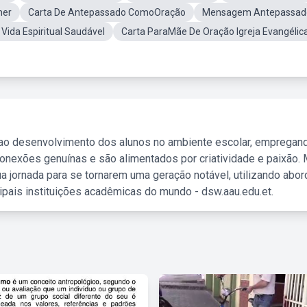
her
Carta De Antepassado ComoOração
Mensagem Antepassad
ida Espiritual Saudável
Carta ParaMãe De Oração Igreja Evangélic
 ao desenvolvimento dos alunos no ambiente escolar, empregan
nexões genuínas e são alimentados por criatividade e paixão. 
a jornada para se tornarem uma geração notável, utilizando abo
ipais instituições acadêmicas do mundo - dsw.aau.edu.et.