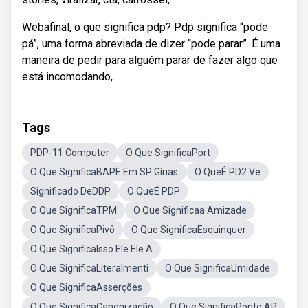
Webafinal, o que significa pdp? Pdp significa “pode
pá”, uma forma abreviada de dizer “pode parar”. É uma
maneira de pedir para alguém parar de fazer algo que
está incomodando,.
Tags
PDP-11 Computer
O Que SignificaPprt
O Que SignificaBAPE Em SP Gírias
O QueÉ PD2 Ve
Significado DeDDP
O QueÉ PDP
O Que SignificaTPM
O Que Significaa Amizade
O Que SignificaPivô
O Que SignificaEsquinquer
O Que SignificaIsso Ele Ele A
O Que SignificaLiteralmenti
O Que SignificaUmidade
O Que SignificaAsserções
O Que SignificaCanonização
O Que SignificaPonto AP