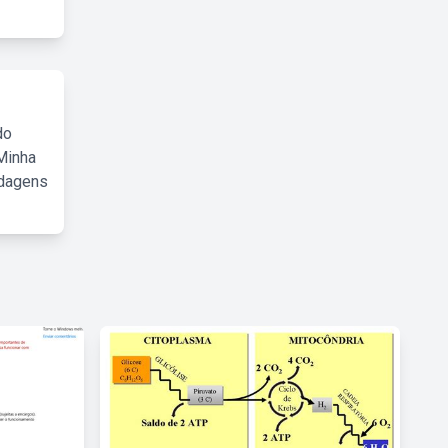
do
Minha
rdagens