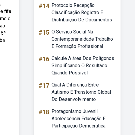
a
#14
Protocolo Recepção
e fifa
Classificação Registro E
omo o
Distribuição De Documentos
ção
#15
O Serviço Social Na
15ª
Contemporaneidade Trabalho
eba
E Formação Profissional
#16
Calcule A área Dos Polígonos
Simplificando O Resultado
Quando Possível
#17
Qual A Diferença Entre
Autismo E Transtorno Global
Do Desenvolvimento
#18
Protagonismo Juvenil
Adolescência Educação E
Participação Democrática