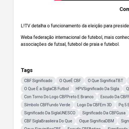
Com
L!TV detalha o funcionamento da eleição para preside
Weba federação internacional de futebol, mais conhecid
associações de futsal, futebol de praia e futebol.
Tags
CBF Significado
O QueÉ CBF
O Que SignificaTBT
O Que É a SiglaCB Futbol
HPVSignificado Da Sigla
Q
Con Torno Do Logo CBFPreto E Branco
Escudo Da CBF
Símbolo CBFFundo Verde
Logo Da CBFEm 3D
Pq 5 
Significado Da SiglaUNESCO
Significado Da CBFGusa
CBF SiglaBrasileira Do Que
Oque SignificaDBM
Sign