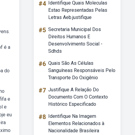
#4
Identifique Quais Moleculas
Estao Representadas Pelas
Letras Aeb.justifique
#5
Secretaria Municipal Dos
vens.
Direitos Humanos E
Desenvolvimento Social -
f é a
Sdhds
#6
Quais São As Células
Sanguíneas Responsáveis Pelo
pa do
Transporte Do Oxigênio
#7
Justifique A Relação Do
lho
Documento Com O Contexto
ifa e
Histórico Especificado
ol e
oje eu
#8
Identifique Na Imagem
ira
Elementos Relacionados à
áximo
Nacionalidade Brasileira