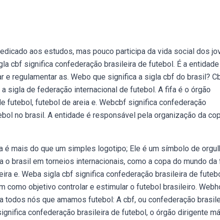
edicado aos estudos, mas pouco participa da vida social dos jo
la cbf significa confederação brasileira de futebol. É a entidade
r e regulamentar as. Webo que significa a sigla cbf do brasil? Cb
a sigla de federação internacional de futebol. A fifa é o órgão
de futebol, futebol de areia e. Webcbf significa confederação
tebol no brasil. A entidade é responsável pela organização da co
 é mais do que um simples logotipo; Ele é um símbolo de orgu
 o brasil em torneios internacionais, como a copa do mundo da f
ira e. Weba sigla cbf significa confederação brasileira de futeb
em como objetivo controlar e estimular o futebol brasileiro. Webh
a todos nós que amamos futebol: A cbf, ou confederação brasile
ignifica confederação brasileira de futebol, o órgão dirigente m