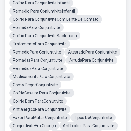
Colírio Para ConjuntiviteInfantil
Remédio Para ConjuntiviteInfantil
Colírio Para ConjuntiviteCom Lente De Contato
PomadaPara Conjuntivite
Colírio Para ConjuntiviteBacteriana
TratamentoPara Conjuntivite
RemedioPara Conjuntivite
AtestadoPara Conjuntivite
PomadasPara Conjuntivite
ArrudaPara Conjuntivite
RemédiosPara Conjuntivite
MedicamentoPara Conjuntivite
Como PegarConjuntivite
ColírioCaseiro Para Conjuntivite
Colirio Bom ParaConjutivite
AntialérgicoPara Conjuntivite
Fazer ParaMatar Conjuntivite
Tipos DeConjuntivite
ConjuntiviteEm Criança
AntibióticoPara Conjuntivite