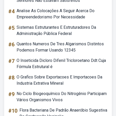
Senhores Não Estavam Satisfeitos
#4
Analise As Colocações A Seguir Acerca Do
Empreendedorismo Por Necessidade
#5
Sistemas Estruturantes E Estruturadores Da
Administração Pública Federal
#6
Quantos Numeros De Tres Algarismos Distintos
Podemos Formar Usando 12345
#7
O Inseticida Dicloro Difenil Tricloroetano Ddt Cuja
Fórmula Estrutural é
#8
O Grafico Sobre Exportacoes E Importacoes Da
Industria Extrativa Mineral
#9
No Ciclo Biogeoquímico Do Nitrogênio Participam
Vários Organismos Vivos
#10
Flora Bacteriana De Padrão Anaeróbio Sugestiva