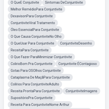
O QueE Conjutivite
Sintomas DeConjuntivite
Melhor RemédioPara Conjuntivite
DexavisonPara Conjuntivite
ConjuntiviteViral Tratamento
Óleo EssencialPara Conjuntivite
O Que Causa ConjuntiviteNo Olho
O QueUsar Para Conjuntivite
ConjuntiviteDesenho
ReceitaPara Conjuntivite
O Que Fazer ParaMinimizar Conjuntivite
ColirioBom Pra Conjuntivite
Conjuntivite ÉContagioso
Gotas Para OSOlhos Conjuntivite
Cataplasma De MaçãPara Conjuntivite
Colírios Para ConjuntiviteAdulto
Receita ProntaPara Conjuntivite
ConjuntiviteImagens
SupositórioPra Conjuntivite
Receita Para ConjuntiviteNome Arthur