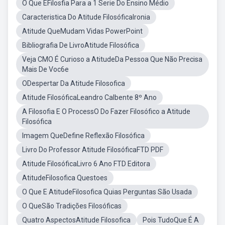
O Que ÉFilosfia Para a 1 Serie Do Ensino Médio
Caracteristica Do Atitude FilosóficaIronia
Atitude QueMudam Vidas PowerPoint
Bibliografia De LivroAtitude Filosófica
Veja CMO É Curioso a AtitudeDa Pessoa Que Não Precisa
Mais De Voc6e
ODespertar Da Atitude Filosofica
Atitude FilosóficaLeandro Calbente 8º Ano
A Filosofia E O ProcessO Do Fazer Filosófico a Atitude
Filosófica
Imagem QueDefine Reflexão Filosófica
Livro Do Professor Atitude FilosóficaFTD PDF
Atitude FilosóficaLivro 6 Ano FTD Editora
AtitudeFilosofica Questoes
O Que E AtitudeFilosofica Quias Perguntas São Usada
O QueSão Tradições Filosóficas
Quatro AspectosAtitude Filosofica
Pois TudoQue É A