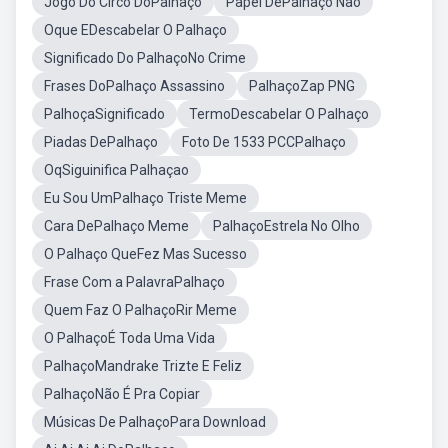
Jogo Do Circo DoPalhaço
Papel DePalhaço Não
Oque EDescabelar O Palhaço
Significado Do PalhaçoNo Crime
Frases DoPalhaço Assassino
PalhaçoZap PNG
PalhoçaSignificado
TermoDescabelar O Palhaço
Piadas DePalhaço
Foto De 1533 PCCPalhaço
OqSiguinifica Palhaçao
Eu Sou UmPalhaço Triste Meme
Cara DePalhaço Meme
PalhaçoEstrela No Olho
O Palhaço QueFez Mas Sucesso
Frase Com a PalavraPalhaço
Quem Faz O PalhaçoRir Meme
O PalhaçoÉ Toda Uma Vida
PalhaçoMandrake Trizte E Feliz
PalhaçoNão É Pra Copiar
Músicas De PalhaçoPara Download