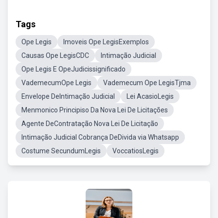
Tags
Ope Legis
Imoveis Ope LegisExemplos
Causas Ope LegisCDC
Intimação Judicial
Ope Legis E OpeJudicissignificado
VademecumOpe Legis
Vademecum Ope LegisTjma
Envelope DeIntimação Judicial
Lei AcasioLegis
Menmonico Principiso Da Nova Lei De Licitações
Agente DeContratação Nova Lei De Licitação
Intimação Judicial Cobrança DeDivida via Whatsapp
Costume SecundumLegis
VoccatiosLegis