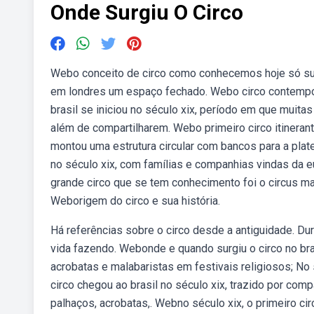
Onde Surgiu O Circo
Webo conceito de circo como conhecemos hoje só surg
em londres um espaço fechado. Webo circo contemporâ
brasil se iniciou no século xix, período em que muit
além de compartilharem. Webo primeiro circo itinerante
montou uma estrutura circular com bancos para a plat
no século xix, com famílias e companhias vindas da
grande circo que se tem conhecimento foi o circus max
Weborigem do circo e sua história.
Há referências sobre o circo desde a antiguidade. D
vida fazendo. Webonde e quando surgiu o circo no br
acrobatas e malabaristas em festivais religiosos; No s
circo chegou ao brasil no século xix, trazido por com
palhaços, acrobatas,. Webno século xix, o primeiro ci