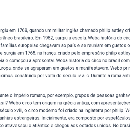
iu em 1768, quando um militar inglês chamado philip astley cr
neo brasileiro. Em 1982, surgiu a escola. Weba história do cir
as famílias europeias chegavam ao país e se reuniam em guetos 
 surgiu em 1768, na frança, criado pelo empresário philip astley
eia e começou a apresentar. Weba história do circo no brasil co
 europa, onde se agruparam em guetos e manifestavam. Webo pri
imus, construído por volta do século iv a. c. Durante a roma anti
urante o império romano, por exemplo, grupos de pessoas ganha
asil? Webo circo tem origem na grécia antiga, com apresentaçõe
éculo xviii, o circo moderno foi criado na inglaterra por philip. 
panhias estrangeiras. Inicialmente, era composto por espetáculo
rco atravessou o atlântico e chegou aos estados unidos. No brasi