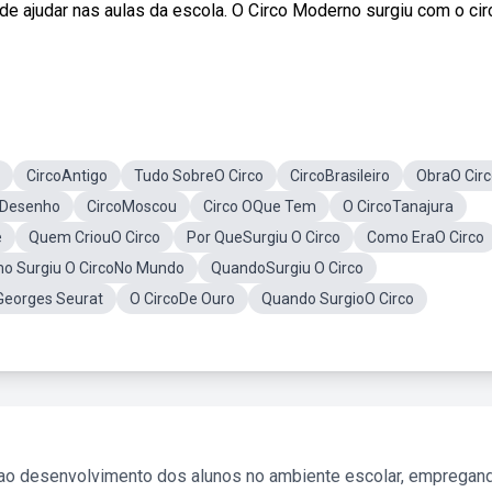
de ajudar nas aulas da escola. O Circo Moderno surgiu com o cir
CircoAntigo
Tudo SobreO Circo
CircoBrasileiro
ObraO Cir
oDesenho
CircoMoscou
Circo OQue Tem
O CircoTanajura
e
Quem CriouO Circo
Por QueSurgiu O Circo
Como EraO Circo
o Surgiu O CircoNo Mundo
QuandoSurgiu O Circo
Georges Seurat
O CircoDe Ouro
Quando SurgioO Circo
 ao desenvolvimento dos alunos no ambiente escolar, empregan