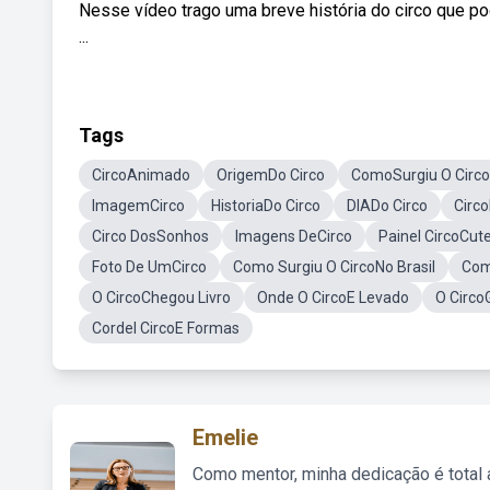
Nesse vídeo trago uma breve história do circo que po
...
Tags
CircoAnimado
OrigemDo Circo
ComoSurgiu O Circo
ImagemCirco
HistoriaDo Circo
DIADo Circo
Circ
Circo DosSonhos
Imagens DeCirco
Painel CircoCut
Foto De UmCirco
Como Surgiu O CircoNo Brasil
Com
O CircoChegou Livro
Onde O CircoE Levado
O Circo
Cordel CircoE Formas
Emelie
Como mentor, minha dedicação é total