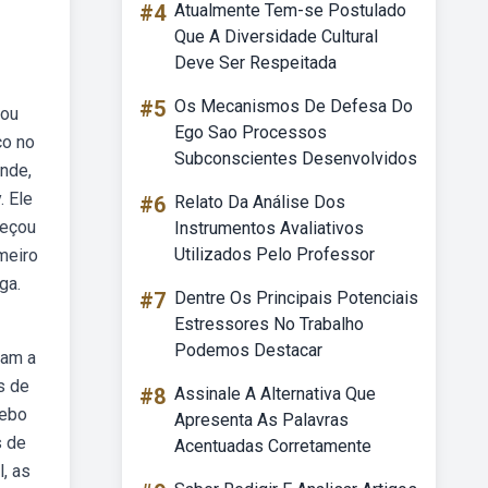
#4
Atualmente Tem-se Postulado
Que A Diversidade Cultural
Deve Ser Respeitada
#5
Os Mecanismos De Defesa Do
iou
Ego Sao Processos
co no
Subconscientes Desenvolvidos
onde,
. Ele
#6
Relato Da Análise Dos
meçou
Instrumentos Avaliativos
Utilizados Pelo Professor
meiro
ga.
#7
Dentre Os Principais Potenciais
Estressores No Trabalho
Podemos Destacar
vam a
s de
#8
Assinale A Alternativa Que
Webo
Apresenta As Palavras
s de
Acentuadas Corretamente
l, as