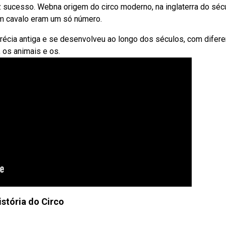
z sucesso. Webna origem do circo moderno, na inglaterra do séc
 um cavalo eram um só número.
grécia antiga e se desenvolveu ao longo dos séculos, com difer
, os animais e os.
istória do Circo