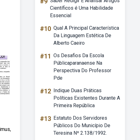
#9
Saber Redigir E Analisar Artigos
Científicos é Uma Habilidade
Essencial
#10
Qual A Principal Característica
Da Linguagem Estética De
Alberto Caeiro
#11
Os Desafios Da Escola
Públicaparanaense Na
Perspectiva Do Professor
Pde
#12
Indique Duas Práticas
Políticas Existentes Durante A
Primeira República
#13
Estatuto Dos Servidores
Públicos Do Município De
imus,
Teresina Nº 2.138/1992.