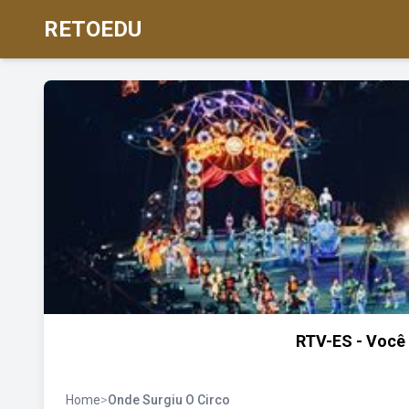
RETOEDU
RTV-ES - Você 
Home
>
Onde Surgiu O Circo