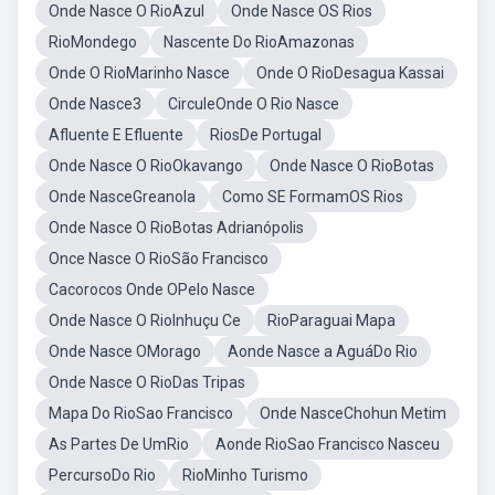
Onde Nasce O RioAzul
Onde Nasce OS Rios
RioMondego
Nascente Do RioAmazonas
Onde O RioMarinho Nasce
Onde O RioDesagua Kassai
Onde Nasce3
CirculeOnde O Rio Nasce
Afluente E Efluente
RiosDe Portugal
Onde Nasce O RioOkavango
Onde Nasce O RioBotas
Onde NasceGreanola
Como SE FormamOS Rios
Onde Nasce O RioBotas Adrianópolis
Once Nasce O RioSão Francisco
Cacorocos Onde OPelo Nasce
Onde Nasce O RioInhuçu Ce
RioParaguai Mapa
Onde Nasce OMorago
Aonde Nasce a AguáDo Rio
Onde Nasce O RioDas Tripas
Mapa Do RioSao Francisco
Onde NasceChohun Metim
As Partes De UmRio
Aonde RioSao Francisco Nasceu
PercursoDo Rio
RioMinho Turismo