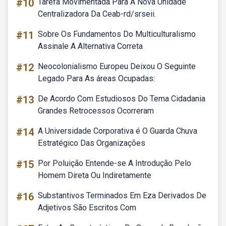
#10
Tarefa Movimentada Para A Nova Unidade
Centralizadora Da Ceab-rd/srseii.
#11
Sobre Os Fundamentos Do Multiculturalismo
Assinale A Alternativa Correta
#12
Neocolonialismo Europeu Deixou O Seguinte
Legado Para As áreas Ocupadas:
#13
De Acordo Com Estudiosos Do Tema Cidadania
Grandes Retrocessos Ocorreram
#14
A Universidade Corporativa é O Guarda Chuva
Estratégico Das Organizações
#15
Por Poluição Entende-se A Introdução Pelo
Homem Direta Ou Indiretamente
#16
Substantivos Terminados Em Eza Derivados De
Adjetivos São Escritos Com