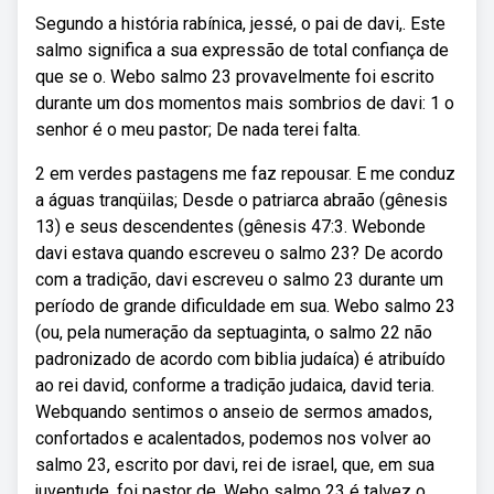
Segundo a história rabínica, jessé, o pai de davi,. Este
salmo significa a sua expressão de total confiança de
que se o. Webo salmo 23 provavelmente foi escrito
durante um dos momentos mais sombrios de davi: 1 o
senhor é o meu pastor; De nada terei falta.
2 em verdes pastagens me faz repousar. E me conduz
a águas tranqüilas; Desde o patriarca abraão (gênesis
13) e seus descendentes (gênesis 47:3. Webonde
davi estava quando escreveu o salmo 23? De acordo
com a tradição, davi escreveu o salmo 23 durante um
período de grande dificuldade em sua. Webo salmo 23
(ou, pela numeração da septuaginta, o salmo 22 não
padronizado de acordo com biblia judaíca) é atribuído
ao rei david, conforme a tradição judaica, david teria.
Webquando sentimos o anseio de sermos amados,
confortados e acalentados, podemos nos volver ao
salmo 23, escrito por davi, rei de israel, que, em sua
juventude, foi pastor de. Webo salmo 23 é talvez o