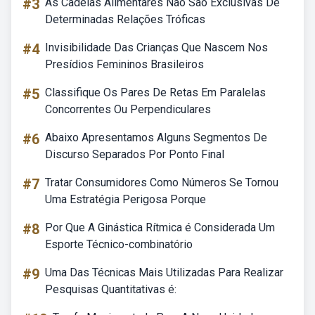
#3
As Cadeias Alimentares Não São Exclusivas De
Determinadas Relações Tróficas
#4
Invisibilidade Das Crianças Que Nascem Nos
Presídios Femininos Brasileiros
#5
Classifique Os Pares De Retas Em Paralelas
Concorrentes Ou Perpendiculares
#6
Abaixo Apresentamos Alguns Segmentos De
Discurso Separados Por Ponto Final
#7
Tratar Consumidores Como Números Se Tornou
Uma Estratégia Perigosa Porque
#8
Por Que A Ginástica Rítmica é Considerada Um
Esporte Técnico-combinatório
#9
Uma Das Técnicas Mais Utilizadas Para Realizar
Pesquisas Quantitativas é: