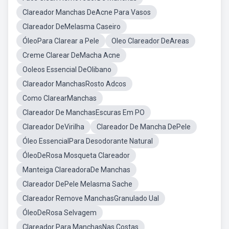
Clareador Manchas DeAcne Para Vasos
Clareador DeMelasma Caseiro
ÓleoPara Clarear a Pele
Oleo Clareador DeAreas
Creme Clarear DeMacha Acne
Ooleos Essencial DeOlibano
Clareador ManchasRosto Adcos
Como ClarearManchas
Clareador De ManchasEscuras Em PO
Clareador DeVirilha
Clareador De Mancha DePele
Óleo EssencialPara Desodorante Natural
ÓleoDeRosa Mosqueta Clareador
Manteiga ClareadoraDe Manchas
Clareador DePele Melasma Sache
Clareador Remove ManchasGranulado Ual
ÓleoDeRosa Selvagem
Clareador Para ManchasNas Costas