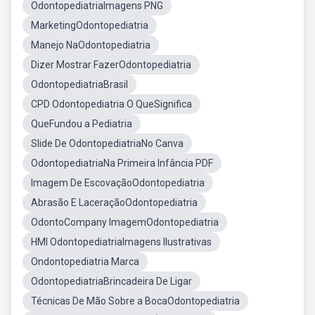
OdontopediatriaImagens PNG
MarketingOdontopediatria
Manejo NaOdontopediatria
Dizer Mostrar FazerOdontopediatria
OdontopediatriaBrasil
CPD Odontopediatria O QueSignifica
QueFundou a Pediatria
Slide De OdontopediatriaNo Canva
OdontopediatriaNa Primeira Infância PDF
Imagem De EscovaçãoOdontopediatria
Abrasão E LaceraçãoOdontopediatria
OdontoCompany ImagemOdontopediatria
HMI OdontopediatriaImagens Ilustrativas
Ondontopediatria Marca
OdontopediatriaBrincadeira De Ligar
Técnicas De Mão Sobre a BocaOdontopediatria