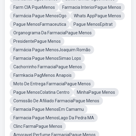
Farm CIA PqueMenos
Farmacia InteriorPague Menos
Farmácia Pague MenosOgo
Whats AppPague Menos
Pague MenosFarmaceutica
Pague MenosEpitrat
Organograma Da FarmaciaPague Menos
PresidentePague Menos
Farmácia Pague MenosJoaquim Romão
Farmacia Pague MenosSimao Lops
Cachorrinho FarmaciaPague Menos
Farmkacia PagMenos Anapois
Moto De Entrega FarmaciaPague Menos
Pague MenosColatina Centro
MinhaPague Menos
Comissão De Afiliado FarmaciaPague Menos
Farmacia Pague MenosEm Camamu
Farmacia Pague MenosLago Da Pedra MA
Clinc FarmaPague Menos
Amoravel Perfume FarmaciaPague Menos