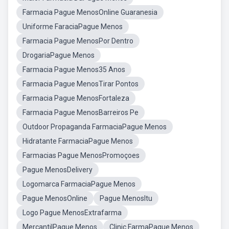
Farmacia Pague MenosOnline Guaranesia
Uniforme FaraciaPague Menos
Farmacia Pague MenosPor Dentro
DrogariaPague Menos
Farmacia Pague Menos35 Anos
Farmacia Pague MenosTirar Pontos
Farmacia Pague MenosFortaleza
Farmacia Pague MenosBarreiros Pe
Outdoor Propaganda FarmaciaPague Menos
Hidratante FarmaciaPague Menos
Farmacias Pague MenosPromoçoes
Pague MenosDelivery
Logomarca FarmaciaPague Menos
Pague MenosOnline
Pague MenosItu
Logo Pague MenosExtrafarma
MercantilPague Menos
Clinic FarmaPague Menos