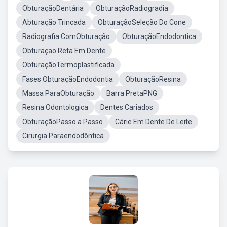
ObturaçãoDentária
ObturaçãoRadiogradia
Abturação Trincada
ObturaçãoSeleção Do Cone
Radiografia ComObturação
ObturaçãoEndodontica
Obturaçao Reta Em Dente
ObturaçãoTermoplastificada
Fases ObturaçãoEndodontia
ObturaçãoResina
Massa ParaObturação
Barra PretaPNG
Resina Odontologica
Dentes Cariados
ObturaçãoPasso a Passo
Cárie Em Dente De Leite
Cirurgia Paraendodôntica