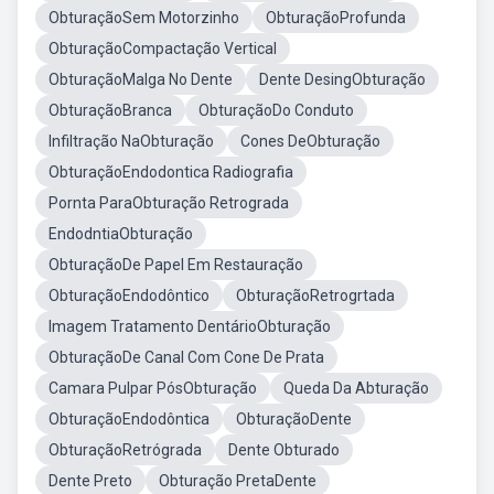
ObturaçãoSem Motorzinho
ObturaçãoProfunda
ObturaçãoCompactação Vertical
ObturaçãoMalga No Dente
Dente DesingObturação
ObturaçãoBranca
ObturaçãoDo Conduto
Infiltração NaObturação
Cones DeObturação
ObturaçãoEndodontica Radiografia
Pornta ParaObturação Retrograda
EndodntiaObturação
ObturaçãoDe Papel Em Restauração
ObturaçãoEndodôntico
ObturaçãoRetrogrtada
Imagem Tratamento DentárioObturação
ObturaçãoDe Canal Com Cone De Prata
Camara Pulpar PósObturação
Queda Da Abturação
ObturaçãoEndodôntica
ObturaçãoDente
ObturaçãoRetrógrada
Dente Obturado
Dente Preto
Obturação PretaDente