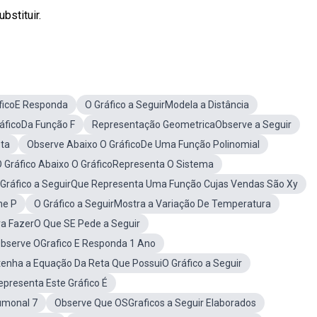
bstituir.
ficoE Responda
O Gráfico a SeguirModela a Distância
áficoDa Função F
Representação GeometricaObserve a Seguir
eta
Observe Abaixo O GráficoDe Uma Função Polinomial
 Gráfico Abaixo O GráficoRepresenta O Sistema
 Gráfico a SeguirQue Representa Uma Função Cujas Vendas São Xy
ne P
O Gráfico a SeguirMostra a Variação De Temperatura
a FazerO Que SE Pede a Seguir
bserve OGrafico E Responda 1 Ano
enha a Equação Da Reta Que PossuiO Gráfico a Seguir
presenta Este Gráfico É
umonal 7
Observe Que OSGraficos a Seguir Elaborados