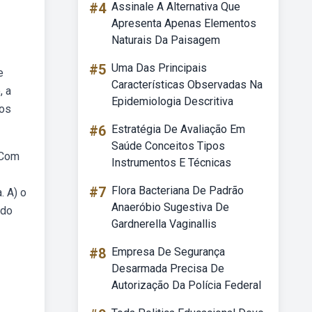
#4
Assinale A Alternativa Que
Apresenta Apenas Elementos
Naturais Da Paisagem
#5
Uma Das Principais
e
Características Observadas Na
, a
Epidemiologia Descritiva
dos
#6
Estratégia De Avaliação Em
Saúde Conceitos Tipos
 Com
Instrumentos E Técnicas
#7
Flora Bacteriana De Padrão
. A) o
Anaeróbio Sugestiva De
 do
Gardnerella Vaginallis
#8
Empresa De Segurança
Desarmada Precisa De
Autorização Da Polícia Federal