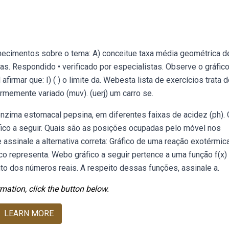
nhecimentos sobre o tema: A) conceitue taxa média geométrica d
s. Respondido • verificado por especialistas. Observe o gráfico
firmar que: I) ( ) o limite da. Webesta lista de exercícios trata 
memente variado (muv). (uerj) um carro se.
 enzima estomacal pepsina, em diferentes faixas de acidez (ph).
co a seguir. Quais são as posições ocupadas pelo móvel nos
assinale a alternativa correta: Gráfico de uma reação exotérmica
co representa. Webo gráfico a seguir pertence a uma função f(x)
to dos números reais. A respeito dessas funções, assinale a.
mation, click the button below.
LEARN MORE