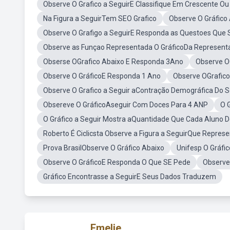
Observe O Grafico a SeguirE Classifique Em Crescente O
Na Figura a SeguirTem SEO Grafico
Observe O Gráfico
Observe O Grafigo a SeguirE Responda as Questoes Que
Observe as Funçao Representada O GráficoDa Represent
Obserse OGrafico Abaixo E Responda 3Ano
Observe O
Observe O GráficoE Responda 1 Ano
Observe OGrafico
Observe O Grafico a Seguir aContração Demográfica Do S
Obsereve O GráficoAseguir Com Doces Para 4 ANP
O 
O Gráfico a Seguir Mostra aQuantidade Que Cada Aluno D
Roberto É Ciclicsta Observe a Figura a SeguirQue Repres
Prova BrasilObserve O Gráfico Abaixo
Unifesp O Gráfi
Observe O GráficoE Responda O Que SE Pede
Observe
Gráfico Encontrasse a SeguirE Seus Dados Traduzem
Emelie