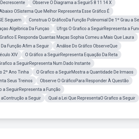
u Decrescente
Observe O Diagrama a Seguir5 8 11 14 X
 Abaixo OSistema Que Melhor Representa Esse Gráfico É
 SE Seguem
Construa O GráficoDa Função Polinomial De 1º Grau a Se
açao Algébrica Da Funçao
Ufrgs O Grafico a SeguirRepresenta a Fu
Grafico E Responda Quantas Maças Sophia Comeu a Mais Que Laura
 Da Função Afim a Seguir
Análise Do Gráfico ObserveQue
éculo XIV
O Gráfico a SeguirRepresenta Equação Da Reta
Grafico a SeguirRepresenta Num Dado Instante
o 2º Ano Tinha
O Grafico a SeguirMostra a Quantidade De Irmaos
enta Seus Treinos
Observe O GráficoPara Responder À Questão
co a SeguirRepresenta a Função
 aContrução a Seguir
Qual a Lei Que RepresentaO Grafico a Seguir