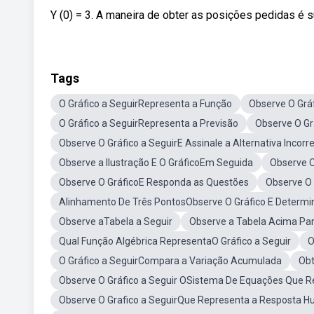
Y (0) = 3. A maneira de obter as posições pedidas é su
Tags
O Gráfico a SeguirRepresenta a Função
Observe O Grá
O Gráfico a SeguirRepresenta a Previsão
Observe O Gr
Observe O Gráfico a SeguirE Assinale a Alternativa Incorr
Observe a Ilustração E O GráficoEm Seguida
Observe O
Observe O GráficoE Responda as Questões
Observe O
Alinhamento De Três PontosObserve O Gráfico E Determi
Observe aTabela a Seguir
Observe a Tabela Acima Par
Qual Função Algébrica RepresentaO Gráfico a Seguir
O
O Gráfico a SeguirCompara a Variação Acumulada
Obt
Observe O Gráfico a Seguir OSistema De Equações Que Re
Observe O Grafico a SeguirQue Representa a Resposta H