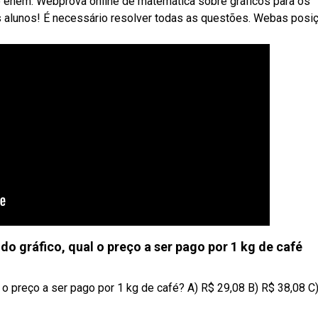
o enem. Webprova online de matemática sobre gráficos para os
us alunos! É necessário resolver todas as questões. Webas posi
 do gráfico, qual o preço a ser pago por 1 kg de café
l o preço a ser pago por 1 kg de café? A) R$ 29,08 B) R$ 38,08 C