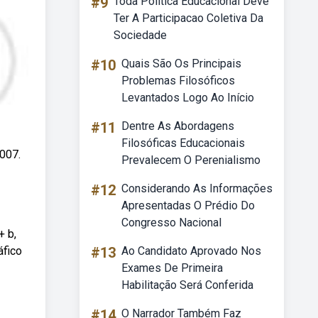
#9
Toda Politica Educacional Deve
Ter A Participacao Coletiva Da
Sociedade
#10
Quais São Os Principais
Problemas Filosóficos
Levantados Logo Ao Início
#11
Dentre As Abordagens
Filosóficas Educacionais
007.
Prevalecem O Perenialismo
#12
Considerando As Informações
Apresentadas O Prédio Do
Congresso Nacional
+ b,
áfico
#13
Ao Candidato Aprovado Nos
Exames De Primeira
Habilitação Será Conferida
#14
O Narrador Também Faz