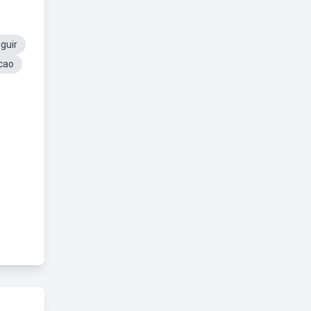
guir
ncao