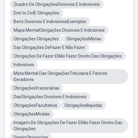
Quadro De ObrigaçõesDivisiveis E Indivisiveis
Drei.to CivlE Obrigações
Ben's Divisíveis E IndivisíveisExemplos
Mapa MentalObrigações Divisíveis E Indivisíveis
Obrigações Obrigações
ObrigaçõesMistas
Das Obrigações DeFazer E Não Fazer
Obrigações De Fazer ENão Fazer Direito Das Obrigações
Indivisíveis
Mata Mental Das ObrigaçõesTributaria E Fatores
Geradores
ObrigaçõesFracionárias
DasObrigações Divisíveis E Indivisíveis
ObrigaçõesFacultativa
ObrigaçõesIliquidas
ObrigaçõesModais
Imagem De Obrigações De Fazer ENão Fazer Direito Das
Obrigações
DireitoObrigações