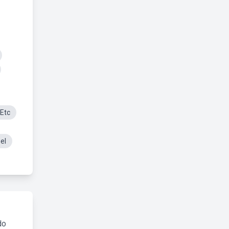
 Etc
el
do