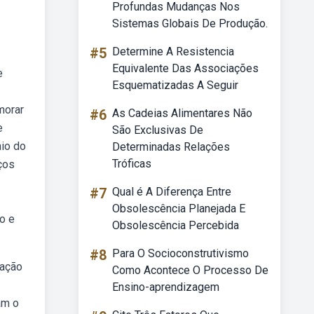
Profundas Mudanças Nos
Sistemas Globais De Produção.
#5
Determine A Resistencia
Equivalente Das Associações
e
Esquematizadas A Seguir
morar
#6
As Cadeias Alimentares Não
e
São Exclusivas De
nio do
Determinadas Relações
Tróficas
ços
#7
Qual é A Diferença Entre
Obsolescência Planejada E
o e
Obsolescência Percebida
#8
Para O Socioconstrutivismo
nação
Como Acontece O Processo De
Ensino-aprendizagem
am o