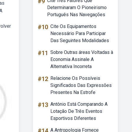
#9
Cite Três Fatores Que
bas
Determinaram O Pioneirismo
 A
Português Nas Navegações
volver
#10
Cite Os Equipamentos
Necessário Para Participar
Das Seguintes Modalidades
#11
Sobre Outras áreas Voltadas à
Economia Assinale A
Alternativa Incorreta
#12
Relacione Os Possíveis
Significados Das Expressões
Presentes Na Estrofe
#13
Antônio Está Comparando A
Lotação De Três Eventos
Esportivos Diferentes
#14
A Antropologia Fornece