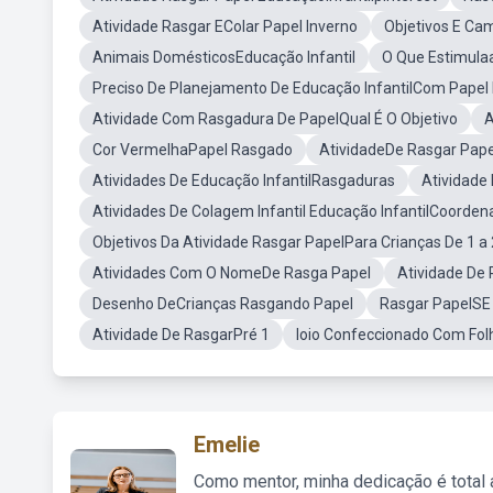
Atividade Rasgar EColar Papel Inverno
Objetivos E Ca
Animais DomésticosEducação Infantil
O Que Estimulaa
Preciso De Planejamento De Educação InfantilCom Pape
Atividade Com Rasgadura De PapelQual É O Objetivo
A
Cor VermelhaPapel Rasgado
AtividadeDe Rasgar Pape
Atividades De Educação InfantilRasgaduras
Atividade 
Atividades De Colagem Infantil Educação InfantilCoorde
Objetivos Da Atividade Rasgar PapelPara Crianças De 1 a
Atividades Com O NomeDe Rasga Papel
Atividade De 
Desenho DeCrianças Rasgando Papel
Rasgar PapelSE
Atividade De RasgarPré 1
Ioio Confeccionado Com Folh
Emelie
Como mentor, minha dedicação é total