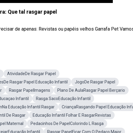
ra: Que tal rasgar papel
precisar de apenas: Revistas ou papéis velhos Garrafa Pet Vamo
AtividadeDe Rasgar Papel
esDe Rasgar Papel Educação Infantil
JogoDe Rasgar Papel
r
Rasgar PapelImagens
Plano De AulaRasgar Papel Berçario
ucaçao Infantil
Rasga SacoEducação Infantil
mNa Educação Infantil Rasgar
CriançaRasgando Papel Educação Infa
ntil De Rasgar
Educação Infantil Folhar E RasgarRevistas
pel Maternal
Pedacinhos De PapelColorindo L Rasga
ejarEducação Infantil
Rasgar PapelFicar Com O Pedaço Maior