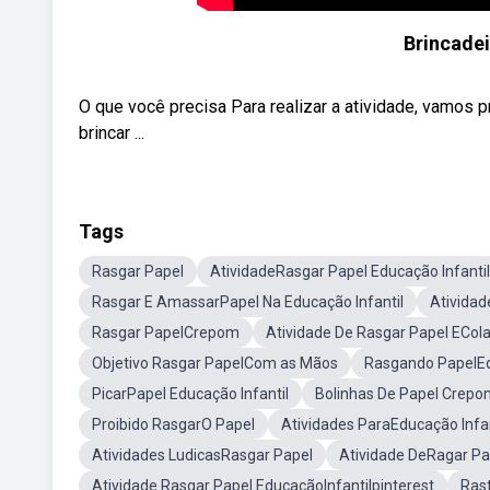
Brincadei
O que você precisa Para realizar a atividade, vamos 
brincar ...
Tags
Rasgar Papel
AtividadeRasgar Papel Educação Infantil
Rasgar E AmassarPapel Na Educação Infantil
Atividad
Rasgar PapelCrepom
Atividade De Rasgar Papel ECola
Objetivo Rasgar PapelCom as Mãos
Rasgando PapelEd
PicarPapel Educação Infantil
Bolinhas De Papel Crepo
Proibido RasgarO Papel
Atividades ParaEducação Infa
Atividades LudicasRasgar Papel
Atividade DeRagar Pa
Atividade Rasgar Papel EducaçãoInfantilpinterest
Rast