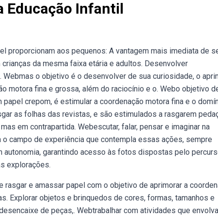
a Educação Infantil
pel proporcionam aos pequenos: A vantagem mais imediata de s
 crianças da mesma faixa etária e adultos. Desenvolver
. Webmas o objetivo é o desenvolver de sua curiosidade, o apri
ão motora fina e grossa, além do raciocínio e o. Webo objetivo d
um papel crepom, é estimular a coordenação motora fina e o domí
r as folhas das revistas, e são estimulados a rasgarem peda
mas em contrapartida. Webescutar, falar, pensar e imaginar na
ara o campo de experiência que contempla essas ações, sempre
autonomia, garantindo acesso às fotos dispostas pelo percurs
as explorações.
e rasgar e amassar papel com o objetivo de aprimorar a coorde
as. Explorar objetos e brinquedos de cores, formas, tamanhos e
e/desencaixe de peças,. Webtrabalhar com atividades que envolv