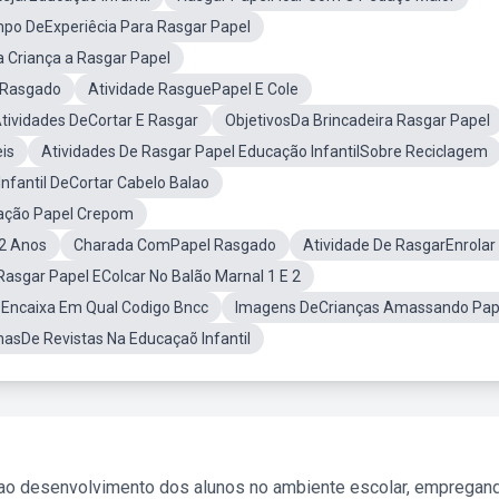
mpo DeExperiêcia Para Rasgar Papel
 Criança a Rasgar Papel
l Rasgado
Atividade RasguePapel E Cole
tividades DeCortar E Rasgar
ObjetivosDa Brincadeira Rasgar Papel
is
Atividades De Rasgar Papel Educação InfantilSobre Reciclagem
Infantil DeCortar Cabelo Balao
nação Papel Crepom
 2 Anos
Charada ComPapel Rasgado
Atividade De RasgarEnrolar
Rasgar Papel EColcar No Balão Marnal 1 E 2
 Encaixa Em Qual Codigo Bncc
Imagens DeCrianças Amassando Pap
asDe Revistas Na Educaçaõ Infantil
 ao desenvolvimento dos alunos no ambiente escolar, empregan