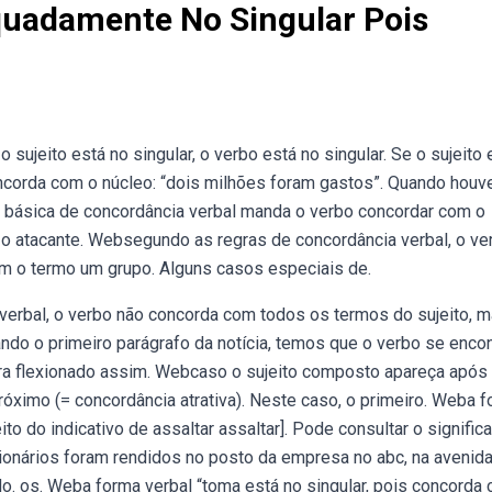
quadamente No Singular Pois
sujeito está no singular, o verbo está no singular. Se o sujeito 
ncorda com o núcleo: “dois milhões foram gastos”. Quando houv
a básica de concordância verbal manda o verbo concordar com o
 o atacante. Websegundo as regras de concordância verbal, o ve
om o termo um grupo. Alguns casos especiais de.
erbal, o verbo não concorda com todos os termos do sujeito, 
o o primeiro parágrafo da notícia, temos que o verbo se encon
ra flexionado assim. Webcaso o sujeito composto apareça após
óximo (= concordância atrativa). Neste caso, o primeiro. Weba 
ito do indicativo de assaltar assaltar]. Pode consultar o signific
onários foram rendidos no posto da empresa no abc, na avenida 
do. os. Weba forma verbal “toma está no singular, pois concorda