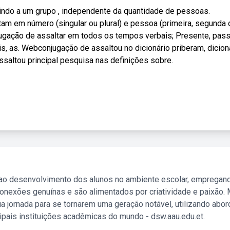
rindo a um grupo , independente da quantidade de pessoas.
m em número (singular ou plural) e pessoa (primeira, segunda 
njugação de assaltar em todos os tempos verbais; Presente, pas
ais, as. Webconjugação de assaltou no dicionário priberam, dicion
saltou principal pesquisa nas definições sobre.
 ao desenvolvimento dos alunos no ambiente escolar, empregan
nexões genuínas e são alimentados por criatividade e paixão. 
a jornada para se tornarem uma geração notável, utilizando abo
ipais instituições acadêmicas do mundo - dsw.aau.edu.et.