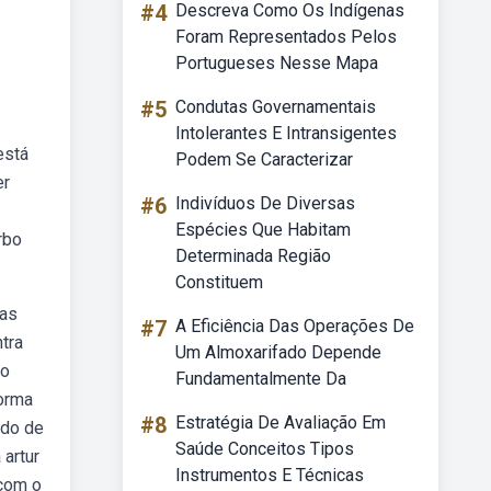
#4
Descreva Como Os Indígenas
Foram Representados Pelos
Portugueses Nesse Mapa
#5
Condutas Governamentais
Intolerantes E Intransigentes
está
Podem Se Caracterizar
er
#6
Indivíduos De Diversas
Espécies Que Habitam
rbo
Determinada Região
Constituem
mas
#7
A Eficiência Das Operações De
tra
Um Almoxarifado Depende
 o
Fundamentalmente Da
forma
#8
Estratégia De Avaliação Em
ado de
Saúde Conceitos Tipos
artur
Instrumentos E Técnicas
 com o