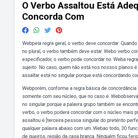
O Verbo Assaltou Está Ade
Concorda Com
Webpela regra geral, o verbo deve concordar: Quando o 
no plural, o verbo também deve estar. Webo verbo co
especificador, o verbo pode concordar no. Weba regr
sujeito. No caso, quem não está nos nossos planos é
assaltar está no singular porque está concordando c
Webporém, conforme a regra básica de concordância v
somente com seu núcleo, que no caso é. Webobservand
no singular porque a palavra grupo também se encont
verbo, o verbo poderá concordar com o núcleo mais pr
assaltou é [terceira pessoa singular do pretérito perfe
qualquer palavra abaixo com um. Webao todo, 30 funci
de queirós, região da casa branca. Ninguém ficou feri