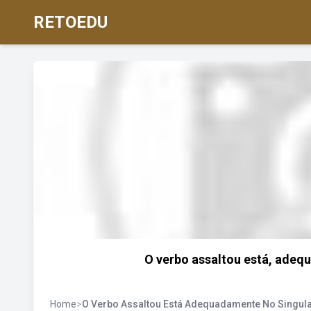
RETOEDU
O verbo assaltou está, adeq
Home
>
O Verbo Assaltou Está Adequadamente No Singul