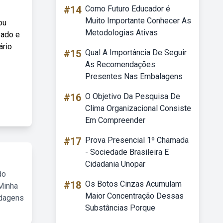
#14
Como Futuro Educador é
Muito Importante Conhecer As
ou
Metodologias Ativas
sado e
ário
#15
Qual A Importância De Seguir
As Recomendações
Presentes Nas Embalagens
#16
O Objetivo Da Pesquisa De
Clima Organizacional Consiste
Em Compreender
#17
Prova Presencial 1º Chamada
- Sociedade Brasileira E
Cidadania Unopar
do
#18
Os Botos Cinzas Acumulam
Minha
Maior Concentração Dessas
rdagens
Substâncias Porque