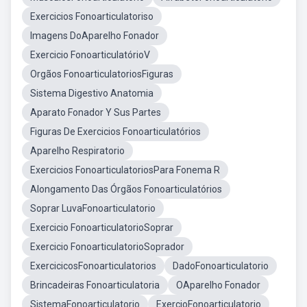
Exercicios Fonoarticulatoriso
Imagens DoAparelho Fonador
Exercicio FonoarticulatórioV
Orgãos FonoarticulatoriosFiguras
Sistema Digestivo Anatomia
Aparato Fonador Y Sus Partes
Figuras De Exercicios Fonoarticulatórios
Aparelho Respiratorio
Exercicios FonoarticulatoriosPara Fonema R
Alongamento Das Órgãos Fonoarticulatórios
Soprar LuvaFonoarticulatorio
Exercicio FonoarticulatorioSoprar
Exercicio FonoarticulatorioSoprador
ExercicicosFonoarticulatorios
DadoFonoarticulatorio
Brincadeiras Fonoarticulatoria
OAparelho Fonador
SistemaFonoarticulatorio
ExercioFonoarticulatorio