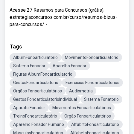
Acesse 27 Resumos para Concursos (grátis):
estrategiaconcursos.com.br/curso/resumos-bizus-
para-concursos/ - .
Tags
AlbumFonoarticulatorio
MovimentoFonoarticulatorio
Sistema Fonador
Aparelho Fonador
Figuras AlbumFonoarticulatorio
GestosFonoarticulatorio
Exercícios Fonoarticulatórios
Órgãos Fonoarticulatórios
Audiometria
Gestos FonoarticulatorioIndividual
Sistema Fonatorio
Aparato Fonador
Movimentos Fonoarticulatórios
TreinoFonoarticulatório
Orgão Fonoarticulatórios
Aparelho Fonador Humano
AlfabrtoFonoarticulatório
MúsculosFonoarticulatório
AlfabetoFonoarticulatório