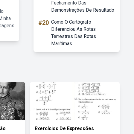
Fechamento Das
Demonstrações De Resultado
do
Minha
#20
Como O Cartógrafo
rdagens
Diferenciou As Rotas
Terrestres Das Rotas
Marítimas
ção
Exercícios De Expressões