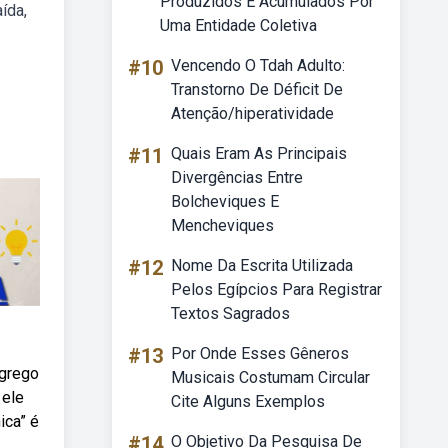
Produzidos E Acumulados Por
ída,
Uma Entidade Coletiva
#10
Vencendo O Tdah Adulto:
Transtorno De Déficit De
Atenção/hiperatividade
#11
Quais Eram As Principais
Divergências Entre
Bolcheviques E
Mencheviques
#12
Nome Da Escrita Utilizada
Pelos Egípcios Para Registrar
Textos Sagrados
#13
Por Onde Esses Gêneros
 grego
Musicais Costumam Circular
 ele
Cite Alguns Exemplos
ica” é
#14
O Objetivo Da Pesquisa De