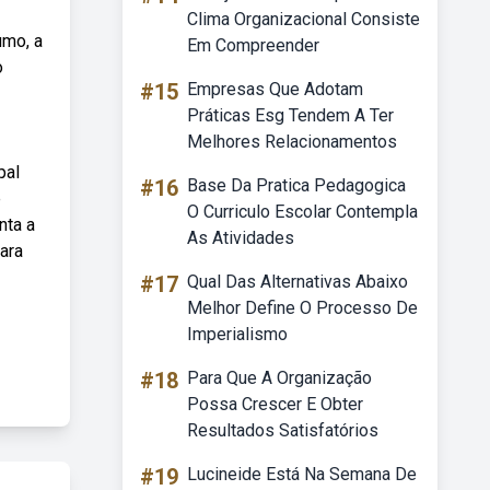
Clima Organizacional Consiste
umo, a
Em Compreender
o
#15
Empresas Que Adotam
Práticas Esg Tendem A Ter
Melhores Relacionamentos
pal
#16
Base Da Pratica Pedagogica
e
O Curriculo Escolar Contempla
nta a
As Atividades
para
#17
Qual Das Alternativas Abaixo
Melhor Define O Processo De
Imperialismo
#18
Para Que A Organização
Possa Crescer E Obter
Resultados Satisfatórios
#19
Lucineide Está Na Semana De