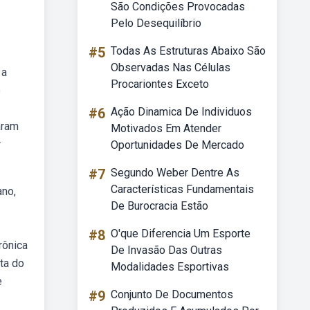
São Condições Provocadas
Pelo Desequilíbrio
#5
Todas As Estruturas Abaixo São
Observadas Nas Células
 a
Procariontes Exceto
o
#6
Ação Dinamica De Individuos
aram
Motivados Em Atender
r
Oportunidades De Mercado
#7
Segundo Weber Dentre As
Características Fundamentais
ano,
De Burocracia Estão
#8
O'que Diferencia Um Esporte
rônica
De Invasão Das Outras
ta do
Modalidades Esportivas
e
#9
Conjunto De Documentos