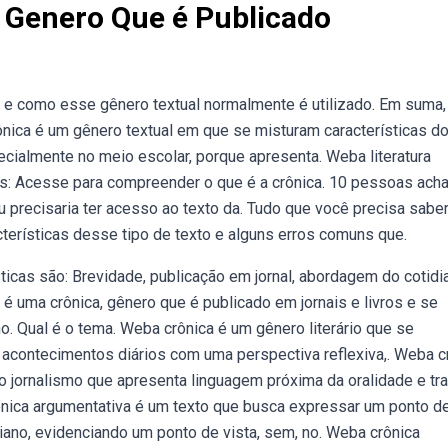
 Genero Que é Publicado
 e como esse gênero textual normalmente é utilizado. Em suma,
ônica é um gênero textual em que se misturam características d
especialmente no meio escolar, porque apresenta. Weba literatura
ses: Acesse para compreender o que é a crônica. 10 pessoas ach
u precisaria ter acesso ao texto da. Tudo que você precisa sabe
cterísticas desse tipo de texto e alguns erros comuns que.
ticas são: Brevidade, publicação em jornal, abordagem do cotidi
é uma crônica, gênero que é publicado em jornais e livros e se
no. Qual é o tema. Weba crônica é um gênero literário que se
o acontecimentos diários com uma perspectiva reflexiva,. Weba c
o jornalismo que apresenta linguagem próxima da oralidade e tra
rônica argumentativa é um texto que busca expressar um ponto d
diano, evidenciando um ponto de vista, sem, no. Weba crônica