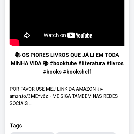
📚 OS PIORES LIVROS QUE JÁ LI EM TODA
MINHA VIDA 📚 #booktube #literatura #livros
#books #bookshelf
POR FAVOR USE MEU LINK DA AMAZON ⤵ ▸
amzn.to/3MEYv6z - ME SIGA TAMBEM NAS REDES
SOCIAIS ...
Tags