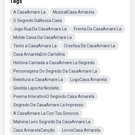
Tags
A CasaAmare La
MusicalCasa Amarela
O Segredo DaNossa Casa
Jogo Rua Da CasaAmare La
Frenta Da CasaAmare La
Molde Caixa Da CasaAmare La
Texto a CasaAmare La
Creefisa De CasaAmare La
Casa AmarelaEm Cartolina
História Cantada a CasaAmare La Segredo
Personagens Do Segredo Da CasaAmare La
Releitura a CasaAmare La
LogoCasa Amarela
Giselda Laporta Nicolelis
Poema InterativoO Segredo Casa Amarela
Segredo Da CasaAmare La Impresso
A CasaAmare La Con Tos Sonoros
Malvina Livro Segredo Da CasaAmare La
Casa AmarelaCanção
LivrosCasa Amarela