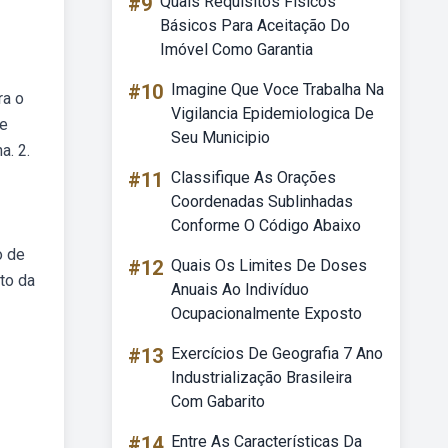
#9
Quais Requisitos Físicos
Básicos Para Aceitação Do
Imóvel Como Garantia
#10
Imagine Que Voce Trabalha Na
ra o
Vigilancia Epidemiologica De
de
Seu Municipio
a. 2.
#11
Classifique As Orações
Coordenadas Sublinhadas
Conforme O Código Abaixo
o de
#12
Quais Os Limites De Doses
to da
Anuais Ao Indivíduo
Ocupacionalmente Exposto
#13
Exercícios De Geografia 7 Ano
Industrialização Brasileira
Com Gabarito
#14
Entre As Características Da