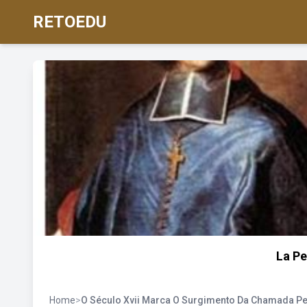
RETOEDU
La Pe
Home
>
O Século Xvii Marca O Surgimento Da Chamada Pe