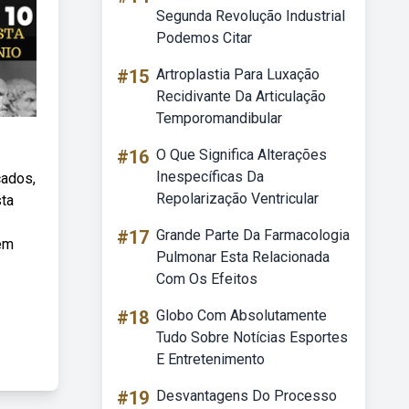
Segunda Revolução Industrial
Podemos Citar
#15
Artroplastia Para Luxação
Recidivante Da Articulação
Temporomandibular
#16
O Que Significa Alterações
Inespecíficas Da
cados,
Repolarização Ventricular
sta
#17
Grande Parte Da Farmacologia
 em
Pulmonar Esta Relacionada
Com Os Efeitos
#18
Globo Com Absolutamente
Tudo Sobre Notícias Esportes
E Entretenimento
#19
Desvantagens Do Processo