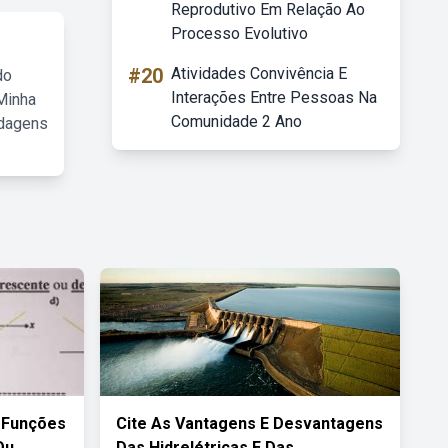
Reprodutivo Em Relação Ao
Processo Evolutivo
#20
Atividades Convivência E
do
Interações Entre Pessoas Na
Minha
Comunidade 2 Ano
rdagens
 Funções
Cite As Vantagens E Desvantagens
Ou
Das Hidrelétricas E Das