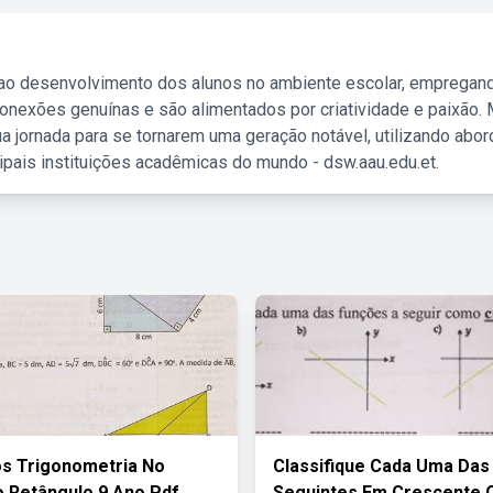
 ao desenvolvimento dos alunos no ambiente escolar, empregan
nexões genuínas e são alimentados por criatividade e paixão. 
a jornada para se tornarem uma geração notável, utilizando abo
ipais instituições acadêmicas do mundo - dsw.aau.edu.et.
os Trigonometria No
Classifique Cada Uma Das
o Retângulo 9 Ano Pdf
Seguintes Em Crescente 