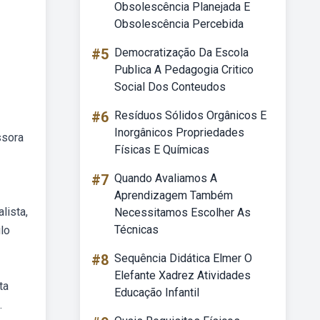
Obsolescência Planejada E
Obsolescência Percebida
#5
Democratização Da Escola
Publica A Pedagogia Critico
Social Dos Conteudos
#6
Resíduos Sólidos Orgânicos E
Inorgânicos Propriedades
ssora
Físicas E Químicas
#7
Quando Avaliamos A
Aprendizagem Também
lista,
Necessitamos Escolher As
Técnicas
lo
#8
Sequência Didática Elmer O
Elefante Xadrez Atividades
ta
Educação Infantil
.