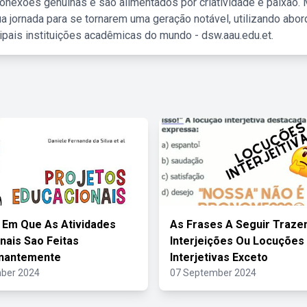
nexões genuínas e são alimentados por criatividade e paixão. 
a jornada para se tornarem uma geração notável, utilizando abo
ipais instituições acadêmicas do mundo - dsw.aau.edu.et.
 Em Que As Atividades
As Frases A Seguir Traz
nais Sao Feitas
Interjeições Ou Locuções
nantemente
Interjetivas Exceto
ber 2024
07 September 2024