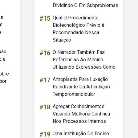
Dividindo O Em Subproblemas
 a
#15
Qual O Procedimento
es
Biotecnológico Prévio é
s
Recomendado Nessa
Situação
xão
#16
O Narrador Também Faz
o e
Referências Ao Menino
Utilizando Expressões Como
sobre
#17
Artroplastia Para Luxação
 por
Recidivante Da Articulação
Temporomandibular
#18
Agregar Conhecimentos
Visando Melhoria Contínua
Nos Processos Internos
#19
Uma Instituição De Ensino