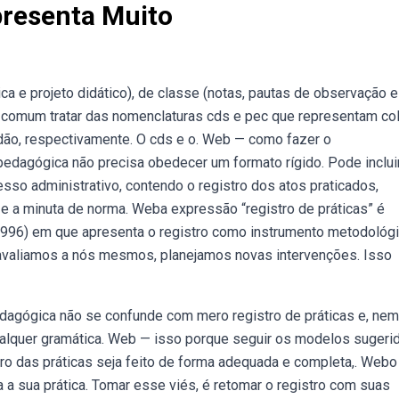
presenta Muito
ca e projeto didático), de classe (notas, pautas de observação e
s é comum tratar das nomenclaturas cds e pec que representam co
adão, respectivamente. O cds e o. Web — como fazer o
pedagógica não precisa obedecer um formato rígido. Pode inclui
so administrativo, contendo o registro dos atos praticados,
io e a minuta de norma. Weba expressão “registro de práticas” é
(1996) em que apresenta o registro como instrumento metodológ
avaliamos a nós mesmos, planejamos novas intervenções. Isso
dagógica não se confunde com mero registro de práticas e, nem
ualquer gramática. Web — isso porque seguir os modelos sugeri
istro das práticas seja feito de forma adequada e completa,. Webo
a a sua prática. Tomar esse viés, é retomar o registro com suas