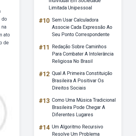
Individual Em Sociedade
Limitada Unipessoal
a
e do
#10
Sem Usar Calculadora
 na
Associe Cada Expressão Ao
Seu Ponto Correspondente
m ato
no de
#11
Redação Sobre Caminhos
Para Combater A Intolerância
Religiosa No Brasil
#12
Qual A Primeira Constituição
Brasileira A Positivar Os
Direitos Sociais
#13
Como Uma Música Tradicional
Brasileira Pode Chegar A
Diferentes Lugares
#14
Um Algoritmo Recursivo
Resolve Um Problema