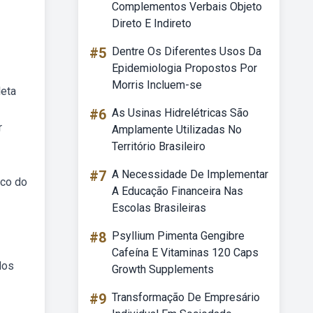
Complementos Verbais Objeto
Direto E Indireto
#5
Dentre Os Diferentes Usos Da
Epidemiologia Propostos Por
Morris Incluem-se
leta
#6
As Usinas Hidrelétricas São
r
Amplamente Utilizadas No
Território Brasileiro
#7
A Necessidade De Implementar
ico do
A Educação Financeira Nas
Escolas Brasileiras
#8
Psyllium Pimenta Gengibre
Cafeína E Vitaminas 120 Caps
dos
Growth Supplements
#9
Transformação De Empresário