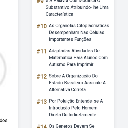
#9
é A Palavra Que Modifica O
Substantivo Atribuindo-lhe Uma
Característica
#10
As Organelas Citoplasmáticas
Desempenham Nas Células
Importantes Funções
#11
Adaptadas Atividades De
Matemática Para Alunos Com
Autismo Para Imprimir
#12
Sobre A Organização Do
Estado Brasileiro Assinale A
Alternativa Correta
#13
Por Poluição Entende-se A
Introdução Pelo Homem
Direta Ou Indiretamente
 dos
#14
Os Generos Devem Se