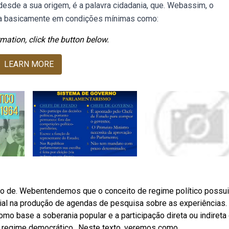
esde a sua origem, é a palavra cidadania, que. Webassim, o
ia basicamente em condições mínimas como:
mation, click the button below.
LEARN MORE
io de. Webentendemos que o conceito de regime político possui
ial na produção de agendas de pesquisa sobre as experiências.
o base a soberania popular e a participação direta ou indireta
regime democrático,. Neste texto, veremos como.