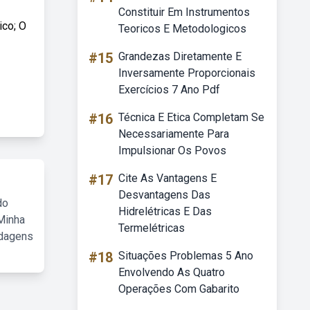
Constituir Em Instrumentos
ico; O
Teoricos E Metodologicos
#15
Grandezas Diretamente E
Inversamente Proporcionais
Exercícios 7 Ano Pdf
#16
Técnica E Etica Completam Se
Necessariamente Para
Impulsionar Os Povos
#17
Cite As Vantagens E
Desvantagens Das
do
Hidrelétricas E Das
Minha
Termelétricas
rdagens
#18
Situações Problemas 5 Ano
Envolvendo As Quatro
Operações Com Gabarito