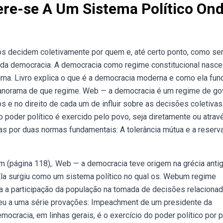
re-se A Um Sistema Político On
s decidem coletivamente por quem e, até certo ponto, como se
a da democracia. A democracia como regime constitucional nasce
ma. Livro explica o que é a democracia moderna e como ela func
um panorama de que regime. Web — a democracia é um regime de g
 e no direito de cada um de influir sobre as decisões coletivas
poder político é exercido pelo povo, seja diretamente ou atrav
s por duas normas fundamentais: A tolerância mútua e a reserv
(página 118),. Web — a democracia teve origem na grécia antig
 Ela surgiu como um sistema político no qual os. Webum regime
ta a participação da população na tomada de decisões relaciona
eu a uma série provações: Impeachment de um presidente da
emocracia, em linhas gerais, é o exercício do poder político por p