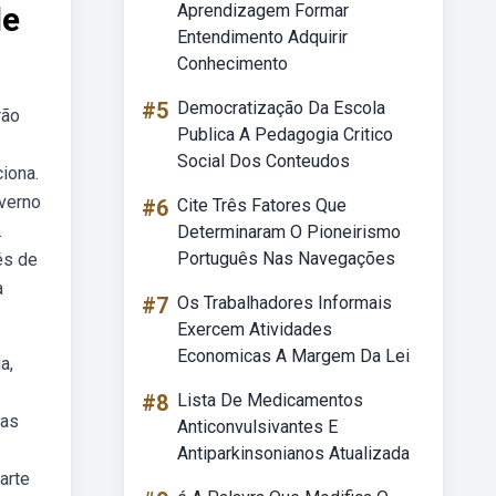
de
Aprendizagem Formar
Entendimento Adquirir
Conhecimento
#5
Democratização Da Escola
rão
Publica A Pedagogia Critico
Social Dos Conteudos
iona.
overno
#6
Cite Três Fatores Que
.
Determinaram O Pioneirismo
Português Nas Navegações
és de
a
#7
Os Trabalhadores Informais
Exercem Atividades
Economicas A Margem Da Lei
a,
#8
Lista De Medicamentos
das
Anticonvulsivantes E
Antiparkinsonianos Atualizada
arte