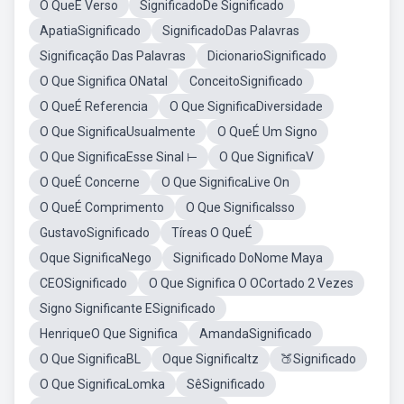
O QueÉ Verso
SignificadoDe Significado
ApatiaSignificado
SignificadoDas Palavras
Significação Das Palavras
DicionarioSignificado
O Que Significa ONatal
ConceitoSignificado
O QueÉ Referencia
O Que SignificaDiversidade
O Que SignificaUsualmente
O QueÉ Um Signo
O Que SignificaEsse Sinal ⊢
O Que SignificaV
O QueÉ Concerne
O Que SignificaLive On
O QueÉ Comprimento
O Que SignificaIsso
GustavoSignificado
Tíreas O QueÉ
Oque SignificaNego
Significado DoNome Maya
CEOSignificado
O Que Significa O OCortado 2 Vezes
Signo Significante ESignificado
HenriqueO Que Significa
AmandaSignificado
O Que SignificaBL
Oque SignificaItz
🍑Significado
O Que SignificaLomka
SêSignificado