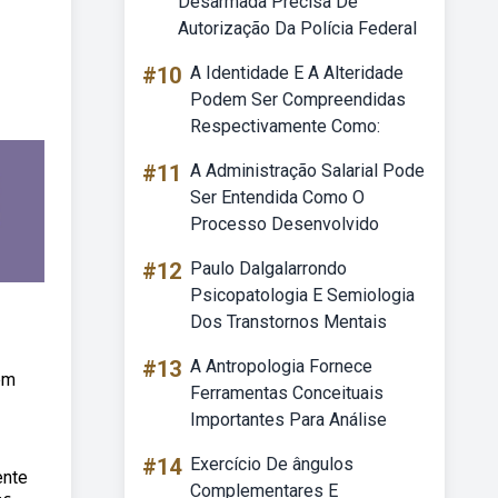
Desarmada Precisa De
Autorização Da Polícia Federal
#10
A Identidade E A Alteridade
Podem Ser Compreendidas
Respectivamente Como:
#11
A Administração Salarial Pode
Ser Entendida Como O
Processo Desenvolvido
#12
Paulo Dalgalarrondo
Psicopatologia E Semiologia
Dos Transtornos Mentais
#13
A Antropologia Fornece
em
Ferramentas Conceituais
Importantes Para Análise
#14
Exercício De ângulos
ente
Complementares E