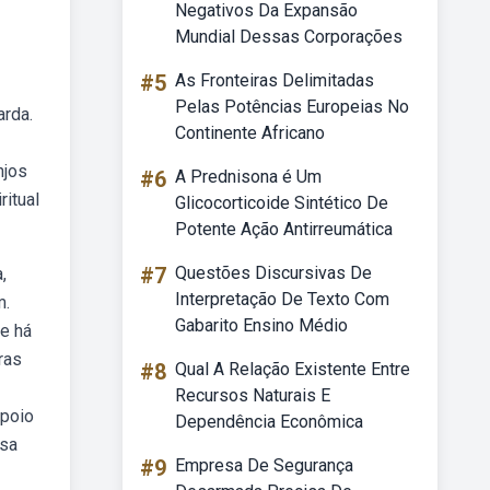
Negativos Da Expansão
Mundial Dessas Corporações
#5
As Fronteiras Delimitadas
Pelas Potências Europeias No
arda.
Continente Africano
njos
#6
A Prednisona é Um
ritual
Glicocorticoide Sintético De
Potente Ação Antirreumática
#7
Questões Discursivas De
,
Interpretação De Texto Com
m.
Gabarito Ensino Médio
e há
ras
#8
Qual A Relação Existente Entre
Recursos Naturais E
apoio
Dependência Econômica
ssa
#9
Empresa De Segurança