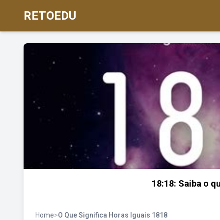
RETOEDU
18:18: Saiba o qu
Home
>
O Que Significa Horas Iguais 1818