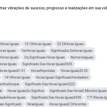
traz vibrações de sucesso, progresso e realizações em sua vid
Horas Iguais
10 10Horas Iguais
23 23Horas Iguais
ras Iguais
VerHoras Iguais
Significados DeHoras Iguais
Horas Iguais
Oq Significaas Horas Iguais
NumerosIguais
oras Iguais
Significado Das Horas Iguais0505
Horas Iguais01 01
HorasRepetidas
Horas Iguais20 20
1414Horas Iguais
Horas Iguais SignificadoVerdadeiro
nificaSenpai
Significado Das Horas Iguais2222
al
Horas IguaisQo Significa
Significado Das HorasE Minutos Iguais
raçãoHoras Iguais
Significado Das Horas Iguais0330
1717Horas Ig
ais Significado
HirasIguais
Horas IguaisE Diferentes