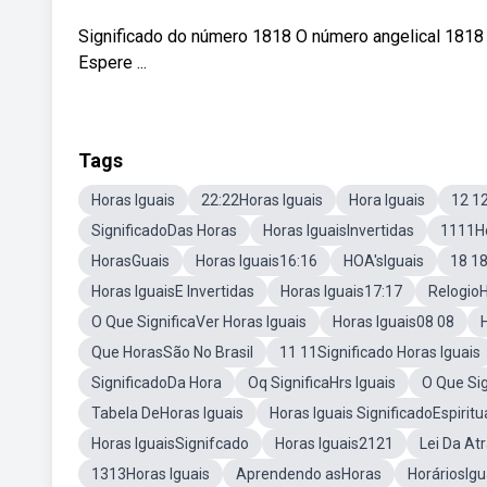
Significado do número 1818 O número angelical 1818 
Espere ...
Tags
Horas Iguais
22:22Horas Iguais
Hora Iguais
12 12
SignificadoDas Horas
Horas IguaisInvertidas
1111Ho
HorasGuais
Horas Iguais16:16
HOA'sIguais
18 18
Horas IguaisE Invertidas
Horas Iguais17:17
RelogioH
O Que SignificaVer Horas Iguais
Horas Iguais08 08
Que HorasSão No Brasil
11 11Significado Horas Iguais
SignificadoDa Hora
Oq SignificaHrs Iguais
O Que Sig
Tabela DeHoras Iguais
Horas Iguais SignificadoEspiritu
Horas IguaisSignifcado
Horas Iguais2121
Lei Da At
1313Horas Iguais
Aprendendo asHoras
HoráriosIgu