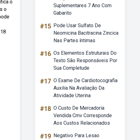
fica o
Suplementares 7 Ano Com
s o
Gabarito
 pode
#15
Pode Usar Sulfato De
 18
Neomicina Bacitracina Zincica
Nas Partes íntimas
#16
Os Elementos Estruturais Do
Texto São Responsáveis Por
Sua Completude
#17
O Exame De Cardiotocografia
Auxilia Na Avaliação Da
Atividade Uterina
#18
O Custo De Mercadoria
Vendida Cmv Corresponde
Aos Custos Relacionados
#19
Negativo Para Lesao