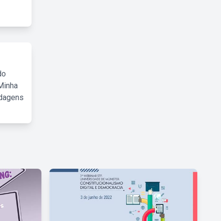
do
Minha
rdagens