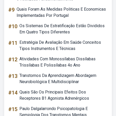
#9
Quais Foram As Medidas Politicas E Economicas
Implementadas Por Portugal
#10
Os Sistemas De Estratificação Estão Divididos
Em Quatro Tipos Diferentes
#11
Estratégia De Avaliação Em Saúde Conceitos
Tipos Instrumentos E Técnicas
#12
Atividades Com Monossílabas Dissílabas
Trissílabas E Polissílabas 4o Ano
#13
Transtornos Da Aprendizagem Abordagem
Neurobiológica E Multidisciplinar
#14
Quais São Os Principais Efeitos Dos
Receptores B1 Agonista Adrenérgicos
#15
Paulo Dalgalarrondo Psicopatologia E
Semiologia Dos Transtornos Mentais