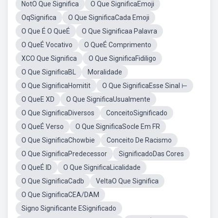
NotO Que Significa
O Que SignificaEmoji
OqSignifica
O Que SignificaCada Emoji
O Que É O QueÉ
O Que Significaa Palavra
O QueÉ Vocativo
O QueÉ Comprimento
XCO Que Significa
O Que SignificaFidiligo
O Que SignificaBL
Moralidade
O Que SignificaHomitit
O Que SignificaEsse Sinal ⊢
O QueE XD
O Que SignificaUsualmente
O Que SignificaDiversos
ConceitoSignificado
O QueÉ Verso
O Que SignificaSocle Em FR
O Que SignificaChowbie
Conceito De Racismo
O Que SignificaPredecessor
SignificadoDas Cores
O QueÉ ID
O Que SignificaLicalidade
O Que SignificaCadb
VeltaO Que Significa
O Que SignificaCEA/DAM
Signo Significante ESignificado