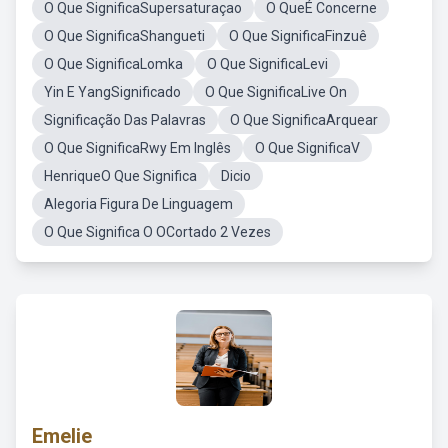
O Que SignificaSupersaturaçao
O QueÉ Concerne
O Que SignificaShangueti
O Que SignificaFinzuê
O Que SignificaLomka
O Que SignificaLevi
Yin E YangSignificado
O Que SignificaLive On
Significação Das Palavras
O Que SignificaArquear
O Que SignificaRwy Em Inglês
O Que SignificaV
HenriqueO Que Significa
Dicio
Alegoria Figura De Linguagem
O Que Significa O OCortado 2 Vezes
Emelie