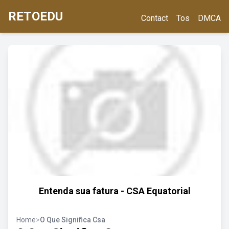
RETOEDU
Contact
Tos
DMCA
Entenda sua fatura - CSA Equatorial
Home
>
O Que Significa Csa